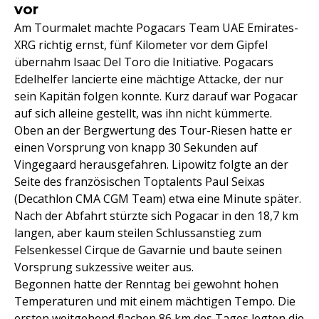
vor
Am Tourmalet machte Pogacars Team UAE Emirates-
XRG richtig ernst, fünf Kilometer vor dem Gipfel
übernahm Isaac Del Toro die Initiative. Pogacars
Edelhelfer lancierte eine mächtige Attacke, der nur
sein Kapitän folgen konnte. Kurz darauf war Pogacar
auf sich alleine gestellt, was ihn nicht kümmerte.
Oben an der Bergwertung des Tour-Riesen hatte er
einen Vorsprung von knapp 30 Sekunden auf
Vingegaard herausgefahren. Lipowitz folgte an der
Seite des französischen Toptalents Paul Seixas
(Decathlon CMA CGM Team) etwa eine Minute später.
Nach der Abfahrt stürzte sich Pogacar in den 18,7 km
langen, aber kaum steilen Schlussanstieg zum
Felsenkessel Cirque de Gavarnie und baute seinen
Vorsprung sukzessive weiter aus.
Begonnen hatte der Renntag bei gewohnt hohen
Temperaturen und mit einem mächtigen Tempo. Die
ersten weitgehend flachen 86 km des Tages legten die