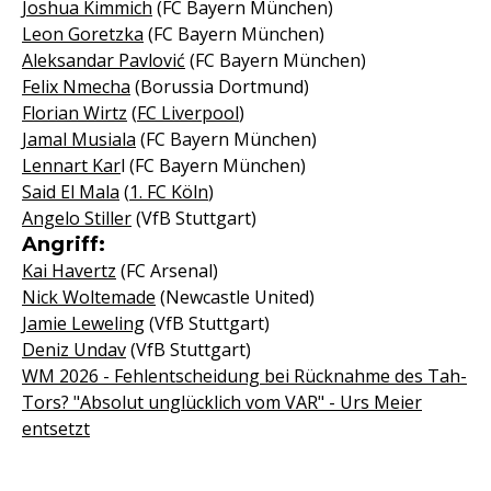
Joshua Kimmich
(FC Bayern München)
Leon Goretzka
(FC Bayern München)
Aleksandar Pavlović
(FC Bayern München)
Felix Nmecha
(Borussia Dortmund)
Florian Wirtz
(
FC Liverpool
)
Jamal Musiala
(FC Bayern München)
Lennart Kar
l (FC Bayern München)
Said El Mala
(
1. FC Köln
)
Angelo Stiller
(VfB Stuttgart)
Angriff:
Kai Havertz
(FC Arsenal)
Nick Woltemade
(Newcastle United)
Jamie Leweling
(VfB Stuttgart)
Deniz Undav
(VfB Stuttgart)
WM 2026 - Fehlentscheidung bei Rücknahme des Tah-
Tors? "Absolut unglücklich vom VAR" - Urs Meier
entsetzt