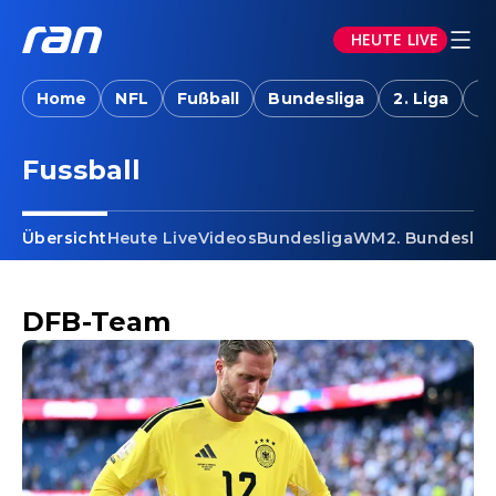
HEUTE LIVE
Home
NFL
Fußball
Bundesliga
2. Liga
T
Fussball - DFB-Team
Fussball
Übersicht
Heute Live
Videos
Bundesliga
WM
2. Bundeslig
DFB-Team