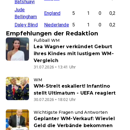
Batshuayi
Jude
England
5
1
0
0,2
Bellingham
Daley Blind
Niederlande
5
1
0
0,2
Empfehlungen der Redaktion
Fußball WM
Lea Wagner verkündet Geburt
ihres Kindes mit lustigem WM-
Vergleich
31.07.2026 • 13:41 Uhr
WM
WM-Streit eskaliert! Infantino
stellt Ultimatum - UEFA reagiert
30.07.2026 • 18:02 Uhr
Wichtigste Fragen und Antworten
Geplanter WM-Verkauf: Wieviel
Geld die Verbände bekommen