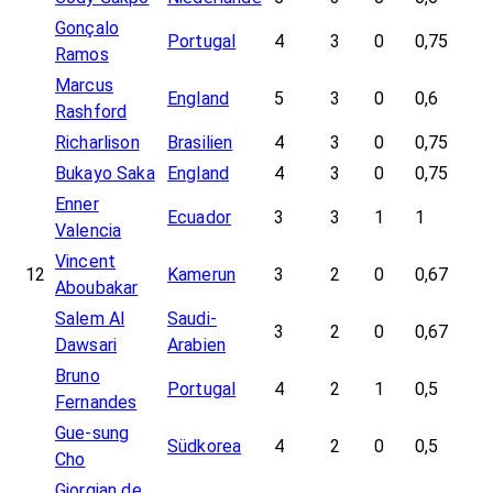
Gonçalo
Portugal
4
3
0
0,75
Ramos
Marcus
England
5
3
0
0,6
Rashford
Richarlison
Brasilien
4
3
0
0,75
Bukayo Saka
England
4
3
0
0,75
Enner
Ecuador
3
3
1
1
Valencia
Vincent
12
Kamerun
3
2
0
0,67
Aboubakar
Salem Al
Saudi-
3
2
0
0,67
Dawsari
Arabien
Bruno
Portugal
4
2
1
0,5
Fernandes
Gue-sung
Südkorea
4
2
0
0,5
Cho
Giorgian de