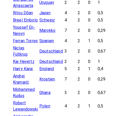
Uruguay
2
2
0
1
Arrascaeta
Ritsu Dōan
Japan
4
2
0
0,5
Breel Embolo
Schweiz
4
2
0
0,5
Youssef En-
Marokko
7
2
0
0,29
Nesyri
Ferran Torres
Spanien
4
2
1
0,5
Niclas
Deutschland
3
2
0
0,67
Füllkrug
Kai Havertz
Deutschland
2
2
0
1
Harry Kane
England
5
2
1
0,4
Andrej
Kroatien
7
2
0
0,29
Kramarić
Mohammed
Ghana
3
2
0
0,67
Kudus
Robert
Polen
4
2
1
0,5
Lewandowski