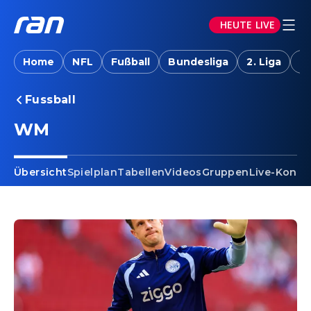
HEUTE LIVE
Home
NFL
Fußball
Bundesliga
2. Liga
T
Fussball
WM
Übersicht
Spielplan
Tabellen
Videos
Gruppen
Live-Konfe