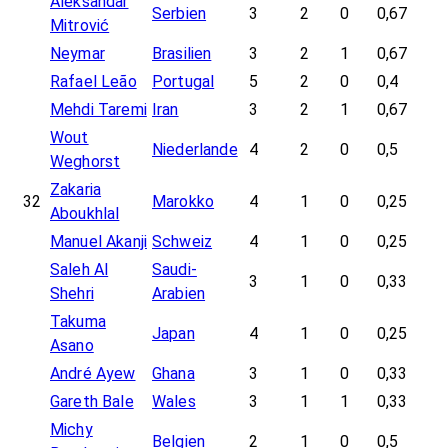
Aleksandar
Serbien
3
2
0
0,67
Mitrović
Neymar
Brasilien
3
2
1
0,67
Rafael Leão
Portugal
5
2
0
0,4
Mehdi Taremi
Iran
3
2
1
0,67
Wout
Niederlande
4
2
0
0,5
Weghorst
Zakaria
32
Marokko
4
1
0
0,25
Aboukhlal
Manuel Akanji
Schweiz
4
1
0
0,25
Saleh Al
Saudi-
3
1
0
0,33
Shehri
Arabien
Takuma
Japan
4
1
0
0,25
Asano
André Ayew
Ghana
3
1
0
0,33
Gareth Bale
Wales
3
1
1
0,33
Michy
Belgien
2
1
0
0,5