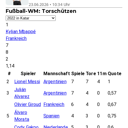
23.06.2026 • 10:34 Uhr
Fußball-WM: Torschützen
1
Kylian Mbappé
Frankreich
7
8
2
1,14
#
Spieler
Mannschaft
Spiele
Tore
11m
Quote
2
Lionel Messi
Argentinien
7
7
4
1
Julián
3
Argentinien
7
4
0
0,57
Alvarez
Olivier Giroud
Frankreich
6
4
0
0,67
Álvaro
5
Spanien
4
3
0
0,75
Morata
Cody Gakpo
Niederlande
5
3
0
0,6