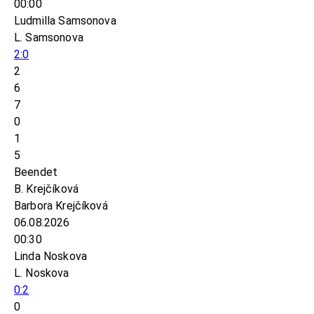
00:00
Ludmilla Samsonova
L. Samsonova
2:0
2
6
7
0
1
5
Beendet
B. Krejčíková
Barbora Krejčíková
06.08.2026
00:30
Linda Noskova
L. Noskova
0:2
0