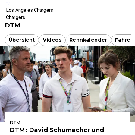
-:-
Los Angeles Chargers
Chargers
DTM
Übersicht
Videos
Rennkalender
Fahrer
DTM
DTM: David Schumacher und