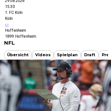
29.08.2026
15:30
1. FC Köln
Köln
-:-
Hoffenheim
1899 Hoffenheim
NFL
Übersicht
Videos
Spielplan
Draft
Pre