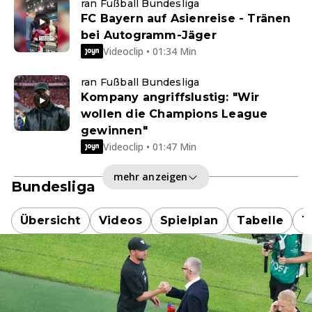
ran Fußball Bundesliga
FC Bayern auf Asienreise - Tränen
bei Autogramm-Jäger
Videoclip • 01:34 Min
ran Fußball Bundesliga
Kompany angriffslustig: "Wir
wollen die Champions League
gewinnen"
Videoclip • 01:47 Min
mehr anzeigen
Bundesliga
Übersicht
Videos
Spielplan
Tabelle
T