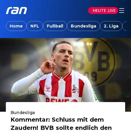
HEUTE LIVE
ran.joyn: Sport-News, Livestreams, Vid
Home
NFL
Fußball
Bundesliga
2. Liga
T
Aktuelle Highlights
Bundesliga
Kommentar: Schluss mit dem
Zaudern! BVB sollte endlich den