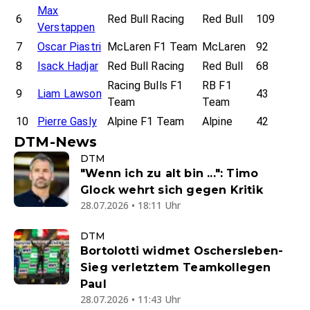
Max
6
Red Bull Racing
Red Bull
109
Verstappen
7
Oscar Piastri
McLaren F1 Team
McLaren
92
8
Isack Hadjar
Red Bull Racing
Red Bull
68
Racing Bulls F1
RB F1
9
Liam Lawson
43
Team
Team
10
Pierre Gasly
Alpine F1 Team
Alpine
42
DTM-News
DTM
"Wenn ich zu alt bin ...": Timo
Glock wehrt sich gegen Kritik
28.07.2026 • 18:11 Uhr
DTM
Bortolotti widmet Oschersleben-
Sieg verletztem Teamkollegen
Paul
28.07.2026 • 11:43 Uhr