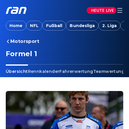
HEUTE LIVE
Home
NFL
Fußball
Bundesliga
2. Liga
T
Motorsport
Formel 1
Übersicht
Rennkalender
Fahrerwertung
Teamwertung
R