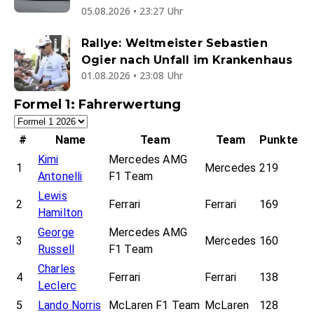
05.08.2026 • 23:27 Uhr
Rallye: Weltmeister Sebastien
Ogier nach Unfall im Krankenhaus
01.08.2026 • 23:08 Uhr
Formel 1: Fahrerwertung
#
Name
Team
Team
Punkte
Kimi
Mercedes AMG
1
Mercedes
219
Antonelli
F1 Team
Lewis
2
Ferrari
Ferrari
169
Hamilton
George
Mercedes AMG
3
Mercedes
160
Russell
F1 Team
Charles
4
Ferrari
Ferrari
138
Leclerc
5
Lando Norris
McLaren F1 Team
McLaren
128