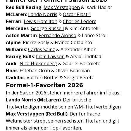
Red Bull Racing
:
Max Verstappen
& Isack Hadjar
McLaren
:
Lando Norris
&
Oscar Piastri
Ferrari
:
Lewis Hamilton
&
Charles Leclerc
Mercedes
:
George Russell
& Kimi Antonelli
Aston Martin
:
Fernando Alonso
& Lance Stroll
Alpine
: Pierre Gasly & Franco Colapinto
Williams
:
Carlos Sainz
& Alexander Albon
Racing Bulls
:
Liam Lawson
& Arvid Lindblad
Audi
:
Nico Hülkenberg
& Gabriel Bartoleto
Haas
: Esteban Ocon & Oliver Bearman
Cadillac
: Valtteri Bottas & Sergio Peretz
Formel-1-Favoriten 2026
In der Saison 2026 stehen mehrere Fahrer im Fokus:
Lando Norris
(McLaren)
: Der britische
Titelverteidiger möchte seinen WM-Titel verteidigen.
Max Verstappen
(Red Bull)
: Der fünffache
Weltmeister strebt seinen sechsten Titel an und gilt
immer als einer der Top-Favoriten.