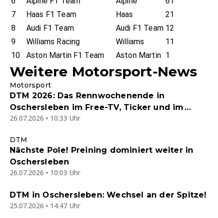
6
Alpine F1 Team
Alpine
61
7
Haas F1 Team
Haas
21
8
Audi F1 Team
Audi F1 Team
12
9
Williams Racing
Williams
11
10
Aston Martin F1 Team
Aston Martin
1
Weitere Motorsport-News
Motorsport
DTM 2026: Das Rennwochenende in
Oschersleben im Free-TV, Ticker und im
26.07.2026 • 10:33 Uhr
Joyn-Stream
DTM
Nächste Pole! Preining dominiert weiter in
Oschersleben
26.07.2026 • 10:03 Uhr
DTM in Oschersleben: Wechsel an der Spitze!
25.07.2026 • 14:47 Uhr