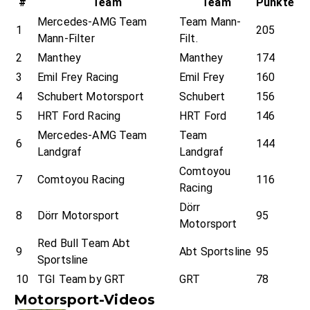
#
Team
Team
Punkte
Mercedes-AMG Team
Team Mann-
1
205
Mann-Filter
Filt.
2
Manthey
Manthey
174
3
Emil Frey Racing
Emil Frey
160
4
Schubert Motorsport
Schubert
156
5
HRT Ford Racing
HRT Ford
146
Mercedes-AMG Team
Team
6
144
Landgraf
Landgraf
Comtoyou
7
Comtoyou Racing
116
Racing
Dörr
8
Dörr Motorsport
95
Motorsport
Red Bull Team Abt
9
Abt Sportsline
95
Sportsline
10
TGI Team by GRT
GRT
78
Motorsport-Videos