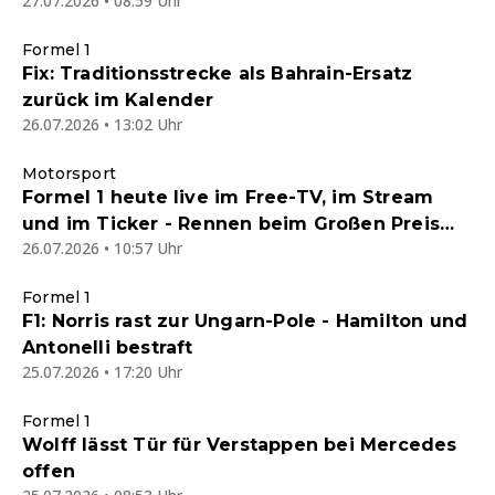
27.07.2026 • 08:59 Uhr
Formel 1
Fix: Traditionsstrecke als Bahrain-Ersatz
zurück im Kalender
26.07.2026 • 13:02 Uhr
Motorsport
Formel 1 heute live im Free-TV, im Stream
und im Ticker - Rennen beim Großen Preis
26.07.2026 • 10:57 Uhr
von Ungarn
Formel 1
F1: Norris rast zur Ungarn-Pole - Hamilton und
Antonelli bestraft
25.07.2026 • 17:20 Uhr
Formel 1
Wolff lässt Tür für Verstappen bei Mercedes
offen