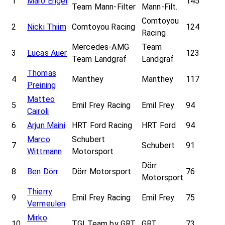
1
Maro Engel
145
Team Mann-Filter
Mann-Filt.
Comtoyou
2
Nicki Thiim
Comtoyou Racing
124
Racing
Mercedes-AMG
Team
3
Lucas Auer
123
Team Landgraf
Landgraf
Thomas
4
Manthey
Manthey
117
Preining
Matteo
5
Emil Frey Racing
Emil Frey
94
Cairoli
6
Arjun Maini
HRT Ford Racing
HRT Ford
94
Marco
Schubert
7
Schubert
91
Wittmann
Motorsport
Dörr
8
Ben Dörr
Dörr Motorsport
76
Motorsport
Thierry
9
Emil Frey Racing
Emil Frey
75
Vermeulen
Mirko
10
TGI Team by GRT
GRT
73