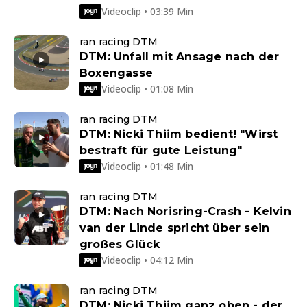
Videoclip • 03:39 Min
ran racing DTM
DTM: Unfall mit Ansage nach der
Boxengasse
Videoclip • 01:08 Min
ran racing DTM
DTM: Nicki Thiim bedient! "Wirst
bestraft für gute Leistung"
Videoclip • 01:48 Min
ran racing DTM
DTM: Nach Norisring-Crash - Kelvin
van der Linde spricht über sein
großes Glück
Videoclip • 04:12 Min
ran racing DTM
DTM: Nicki Thiim ganz oben - der