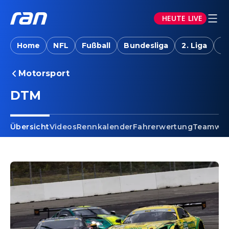
HEUTE LIVE
Home
NFL
Fußball
Bundesliga
2. Liga
T
Motorsport
DTM
Übersicht
Videos
Rennkalender
Fahrerwertung
Teamwer