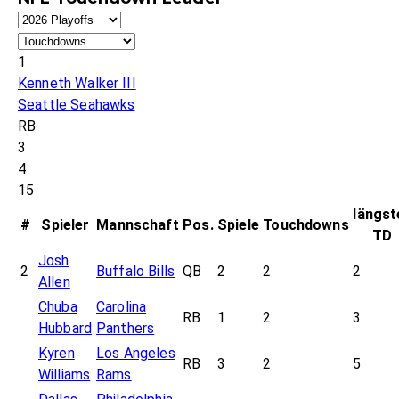
1
Kenneth Walker III
Seattle Seahawks
RB
3
4
15
längst
#
Spieler
Mannschaft
Pos.
Spiele
Touchdowns
TD
Josh
2
Buffalo Bills
QB
2
2
2
Allen
Chuba
Carolina
RB
1
2
3
Hubbard
Panthers
Kyren
Los Angeles
RB
3
2
5
Williams
Rams