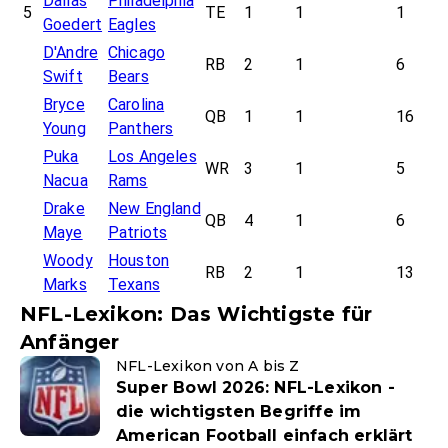
Dallas
Philadelphia
5
TE
1
1
1
Goedert
Eagles
D'Andre
Chicago
RB
2
1
6
Swift
Bears
Bryce
Carolina
QB
1
1
16
Young
Panthers
Puka
Los Angeles
WR
3
1
5
Nacua
Rams
Drake
New England
QB
4
1
6
Maye
Patriots
Woody
Houston
RB
2
1
13
Marks
Texans
NFL-Lexikon: Das Wichtigste für
Anfänger
NFL-Lexikon von A bis Z
Super Bowl 2026: NFL-Lexikon -
die wichtigsten Begriffe im
American Football einfach erklärt