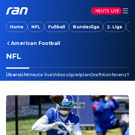
HEUTE LIVE
Home
NFL
Fußball
Bundesliga
2. Liga
T
American Football
NFL
Übersicht
Heute live
Videos
Spielplan
Draft
Konferenz
Tab