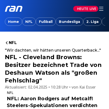
HEUTE LIVE
Home
NFL
Fußball
Bundesliga
2. Liga
T
NFL
"Wir dachten, wir hätten unseren Quarterback..."
NFL - Cleveland Browns:
Besitzer bezeichnet Trade von
Deshaun Watson als "großen
Fehlschlag"
Aktualisiert:
02.04.2025 • 10:28 Uhr
von
Kai Esser
NFL
NFL: Aaron Rodgers auf Metcalf!
Steelers-Spekulationen verdichten