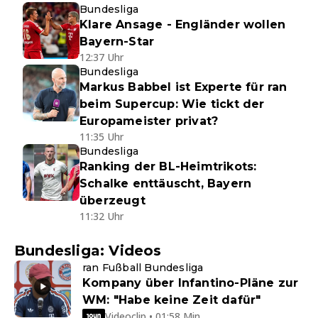
Bundesliga
Klare Ansage - Engländer wollen
Bayern-Star
12:37 Uhr
Bundesliga
Markus Babbel ist Experte für ran
beim Supercup: Wie tickt der
Europameister privat?
11:35 Uhr
Bundesliga
Ranking der BL-Heimtrikots:
Schalke enttäuscht, Bayern
überzeugt
11:32 Uhr
Bundesliga: Videos
ran Fußball Bundesliga
Kompany über Infantino-Pläne zur
WM: "Habe keine Zeit dafür"
Videoclip • 01:58 Min