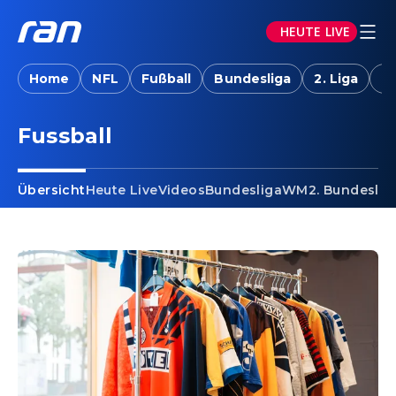
HEUTE LIVE
Home
NFL
Fußball
Bundesliga
2. Liga
T
Fussball
Übersicht
Heute Live
Videos
Bundesliga
WM
2. Bundeslig