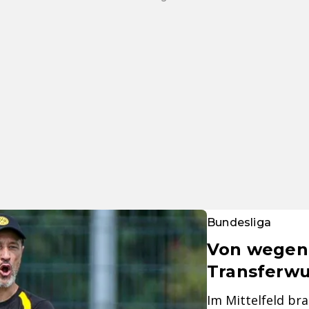
Bundesliga
Von wegen "
Transferwun
Im Mittelfeld b