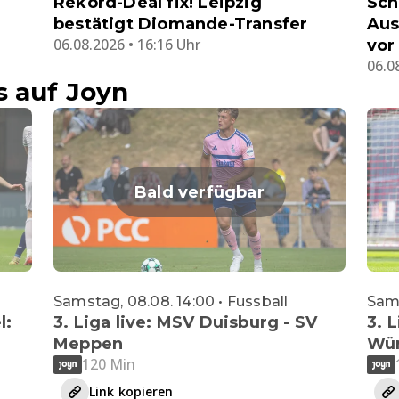
Rekord-Deal fix! Leipzig
Sch
bestätigt Diomande-Transfer
Aus
06.08.2026 • 16:16 Uhr
vor
06.0
s auf Joyn
Bald verfügbar
Samstag, 08.08. 14:00 • Fussball
Sams
l:
3. Liga live: MSV Duisburg - SV
3. L
Meppen
Wür
120 Min
Link kopieren