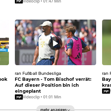
Videoclip • 01:47 Min
ran Fußball Bundesliga
ran 
ook
FC Bayern - Tom Bischof verrät:
Bay
Auf dieser Position bin ich
kra
eingeplant
Videoclip • 01:01 Min
mehr anzeigen