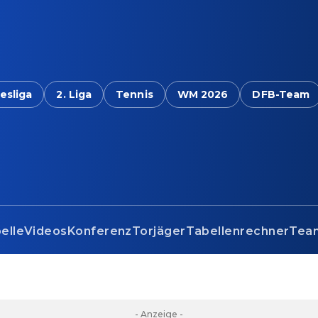
esliga
2. Liga
Tennis
WM 2026
DFB-Team
elle
Videos
Konferenz
Torjäger
Tabellenrechner
Tea
- Anzeige -