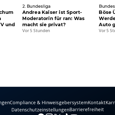
2. Bundesliga
Bundes
ochum
Andrea Kaiser ist Sport-
Böse 
m
Moderatorin für ran: Was
Werder
TV und
macht sie privat?
Auto 
Vor 5 Stunden
Vor 5 S
ngen
Compliance & Hinweisgebersystem
Kontakt
Karr
Barrierefreiheit
Datenschutzeinstellungen