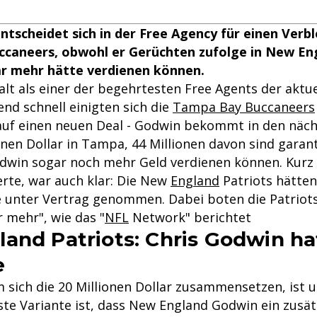
ntscheidet sich in der Free Agency für einen Verbl
caneers, obwohl er Gerüchten zufolge in New Eng
ar mehr hätte verdienen können.
lt als einer der begehrtesten Free Agents der aktue
d schnell einigten sich die
Tampa Bay Buccaneers
auf einen neuen Deal - Godwin bekommt in den näch
onen Dollar in Tampa, 44 Millionen davon sind garant
dwin sogar noch mehr Geld verdienen können. Kur
erte, war auch klar: Die New
England
Patriots hätten
e unter Vertrag genommen. Dabei boten die Patriots
r mehr", wie das "
NFL
Network" berichtet
and Patriots: Chris Godwin ha
e
 sich die 20 Millionen Dollar zusammensetzen, ist u
te Variante ist, dass New England Godwin ein zusätz