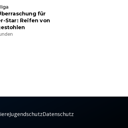
liga
Überraschung für
-Star: Reifen von
gestohlen
tunden
iere
Jugendschutz
Datenschutz