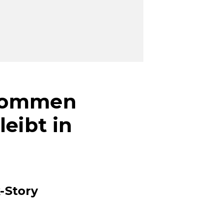
ekommen
eibt in
-Story