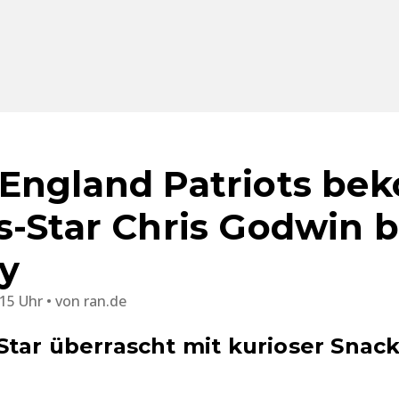
 England Patriots b
s-Star Chris Godwin bl
y
:15 Uhr
von
ran.de
tar überrascht mit kurioser Snack