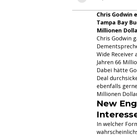
Chris Godwin e
Tampa Bay Buc
Millionen Doll
Chris Godwin ga
Dementsprechen
Wide Receiver 
Jahren 66 Milli
Dabei hätte Go
Deal durchsick
ebenfalls gern
Millionen Dolla
New Engl
Interess
In welcher Form
wahrscheinlichs