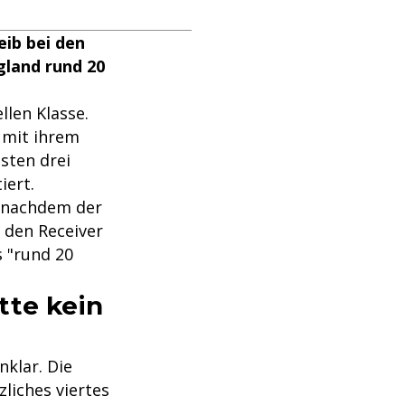
eib bei den
land rund 20
llen Klasse.
mit ihrem
sten drei
iert.
z nachdem der
 den Receiver
 "rund 20
tte kein
nklar. Die
liches viertes