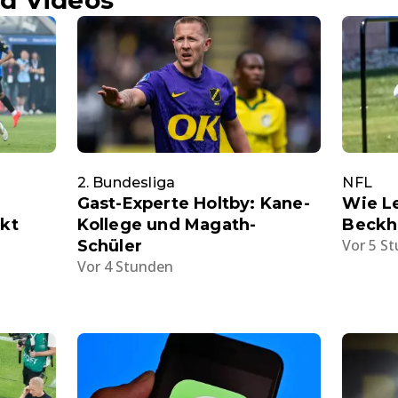
d Videos
2. Bundesliga
NFL
Gast-Experte Holtby: Kane-
Wie L
akt
Kollege und Magath-
Beckh
Vor 5 S
Schüler
Vor 4 Stunden