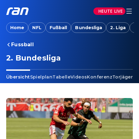
HEUTE LIVE
Home
NFL
Fußball
Bundesliga
2. Liga
T
Fussball
2. Bundesliga
Übersicht
Spielplan
Tabelle
Videos
Konferenz
Torjäger
Ta