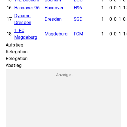
16
Hannover 96
Hannover
H96
1
0
0
1
1
Dynamo
17
Dresden
SGD
1
0
0
1
0
Dresden
1. FC
18
Magdeburg
FCM
1
0
0
1
1
Magdeburg
Aufstieg
Relegation
Relegation
Abstieg
- Anzeige -