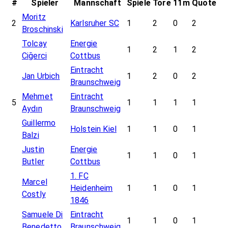
#
Spieler
Mannschaft
Spiele
Tore
11m
Quote
Moritz
2
Karlsruher SC
1
2
0
2
Broschinski
Tolcay
Energie
1
2
1
2
Ciğerci
Cottbus
Eintracht
Jan Urbich
1
2
0
2
Braunschweig
Mehmet
Eintracht
5
1
1
1
1
Aydın
Braunschweig
Guillermo
Holstein Kiel
1
1
0
1
Balzi
Justin
Energie
1
1
0
1
Butler
Cottbus
1. FC
Marcel
Heidenheim
1
1
0
1
Costly
1846
Samuele Di
Eintracht
1
1
0
1
Benedetto
Braunschweig