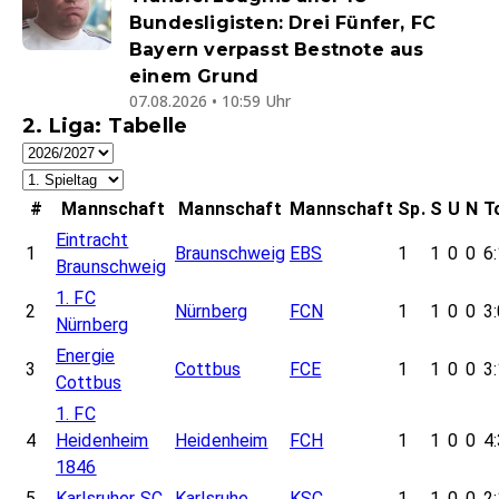
Bundesligisten: Drei Fünfer, FC
Bayern verpasst Bestnote aus
einem Grund
07.08.2026 • 10:59 Uhr
2. Liga: Tabelle
#
Mannschaft
Mannschaft
Mannschaft
Sp.
S
U
N
T
Eintracht
1
Braunschweig
EBS
1
1
0
0
6
Braunschweig
1. FC
2
Nürnberg
FCN
1
1
0
0
3
Nürnberg
Energie
3
Cottbus
FCE
1
1
0
0
3
Cottbus
1. FC
4
Heidenheim
Heidenheim
FCH
1
1
0
0
4
1846
5
Karlsruher SC
Karlsruhe
KSC
1
1
0
0
2