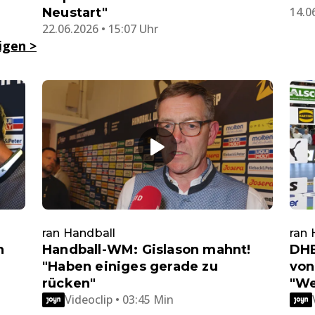
14.0
Neustart"
22.06.2026 • 15:07 Uhr
eigen
>
ran Handball
ran 
n
Handball-WM: Gislason mahnt!
DHB
"Haben einiges gerade zu
von
rücken"
"We
Videoclip • 03:45 Min