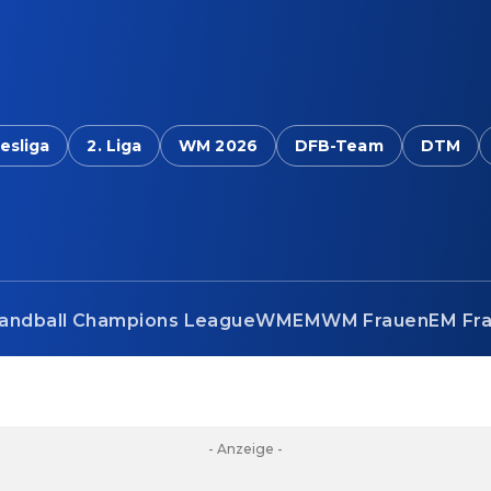
esliga
2. Liga
WM 2026
DFB-Team
DTM
andball Champions League
WM
EM
WM Frauen
EM Fr
- Anzeige -