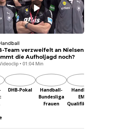
Handball
-Team verzweifelt an Nielsen
ommt die Aufholjagd noch?
Videoclip • 01:04 Min
-
DHB-Pokal
Handball-
Handball:
Handball:
:
Bundesliga
EM-
Champions-
,
Frauen
Qualifikation
League-
Qualifikation
e