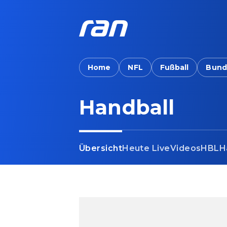
Home
NFL
Fußball
Bund
Handball
Übersicht
Heute Live
Videos
HBL
H