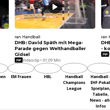
ran Handball
ran 
DHB: David Späth mit Mega-
DHB
Parade gegen Welthandballer
- k
Gidsel
Videoclip • 01:09 Min
uen
EM Frauen
HBL
Handball
Handball 
Champions
EHF-Pokal
League
Spielplan
Tabelle,
News - all
Infos