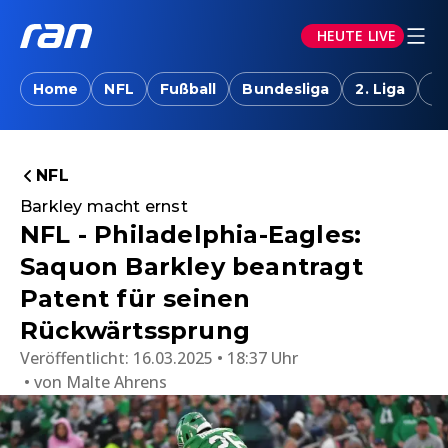
HEUTE LIVE
Home
NFL
Fußball
Bundesliga
2. Liga
T
NFL
Barkley macht ernst
NFL - Philadelphia-Eagles:
Saquon Barkley beantragt
Patent für seinen
Rückwärtssprung
Veröffentlicht:
16.03.2025 • 18:37 Uhr
von
Malte Ahrens