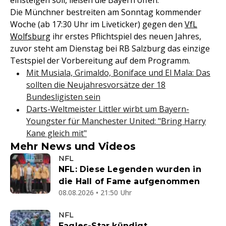
einsteigen soll, ließen die Bayern offen.
Die Münchner bestreiten am Sonntag kommender
Woche (ab 17:30 Uhr im Liveticker) gegen den
VfL
Wolfsburg
ihr erstes Pflichtspiel des neuen Jahres,
zuvor steht am Dienstag bei RB Salzburg das einzige
Testspiel der Vorbereitung auf dem Programm.
Mit Musiala, Grimaldo, Boniface und El Mala: Das
sollten die Neujahresvorsätze der 18
Bundesligisten sein
Darts-Weltmeister Littler wirbt um Bayern-
Youngster für Manchester United: "Bring Harry
Kane gleich mit"
Mehr News und Videos
NFL
NFL: Diese Legenden wurden in
die Hall of Fame aufgenommen
08.08.2026 • 21:50 Uhr
NFL
Eagles-Star kündigt