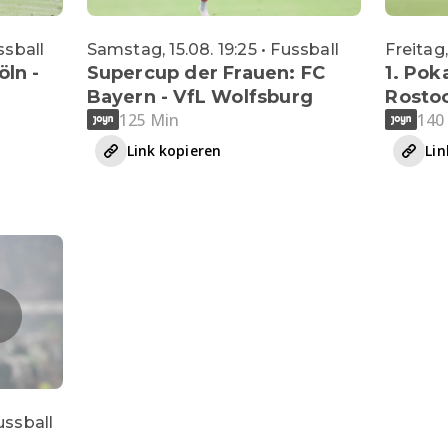
ssball
Samstag, 15.08. 19:25 • Fussball
Freitag,
öln -
Supercup der Frauen: FC
1. Pok
Bayern - VfL Wolfsburg
Rostoc
125 Min
140
Link kopieren
Lin
ussball