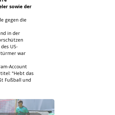
eler sowie der
le gegen die
nd in der
orschützen
 des US-
-Stürmer war
gram-Account
itel: "Hebt das
ßt Fußball und