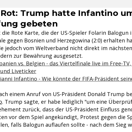
Rot: Trump hatte Infantino u
fung gebeten
 die Rote Karte, die der US-Spieler Folarin Balogun 
ale gegen Bosnien und Herzegowina (2:0) erhalten ha
e jedoch vom Weltverband nicht direkt im nächsten
ondern zur Bewährung ausgesetzt.
anien vs. Belgien - das Viertelfinale live im Free-TV,
und Liveticker
anni Infantino - Wie könnte der FIFA-Präsident sei
ach einem Anruf von US-Präsident Donald Trump be
o
. Trump sagte, er habe lediglich "um eine Überprü
vehement zurück, dass der US-Präsident Einfluss g
tten vor dem Spiel angekündigt, Protest gegen die S
len, falls Balogun auflaufen sollte - nach dem Sieg w