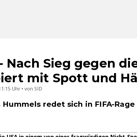
 Nach Sieg gegen di
eiert mit Spott und 
11:15 Uhr
von
SID
Hummels redet sich in FIFA-Rage 
ie USA in einem von einer fragwürdigen Nicht-Spe