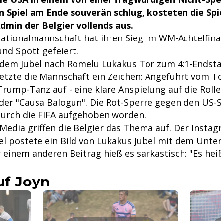
 Spiel am Ende souverän schlug, kosteten die Spi
dmin der Belgier vollends aus.
Nationalmannschaft hat ihren Sieg im WM-Achtelfina
nd Spott gefeiert.
dem Jubel nach Romelu Lukakus Tor zum 4:1-Endsta
setzte die Mannschaft ein Zeichen: Angeführt vom T
Trump-Tanz auf - eine klare Anspielung auf die Rolle
 der "Causa Balogun". Die Rot-Sperre gegen den US
durch die FIFA aufgehoben worden.
 Media griffen die Belgier das Thema auf. Der Insta
l postete ein Bild von Lukakus Jubel mit dem Untert
r einem anderen Beitrag hieß es sarkastisch: "Es hei
uf Joyn