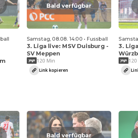
Bald verfügbar
sball
Samstag, 08.08. 14:00 • Fussball
Samstag
3. Liga live: MSV Duisburg -
3. Liga
SV Meppen
Würzb
120 Min
120
im
Link kopieren
Lin
Bald verfügbar