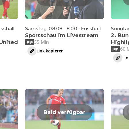
ussball
Samstag, 08.08. 18:00 • Fussball
Sonntag
Sportschau im Livestream
2. Bun
55 Min
United
Highli
60 
Link kopieren
Lin
Bald verfügbar