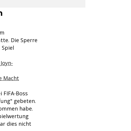
m
im
tte. Die Sperre
 Spiel
 Joyn-
ne Macht
i FIFA-Boss
fung" gebeten.
enommen habe.
pielwertung
ar dies nicht