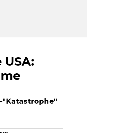
e USA:
Häme
-"Katastrophe"
rre