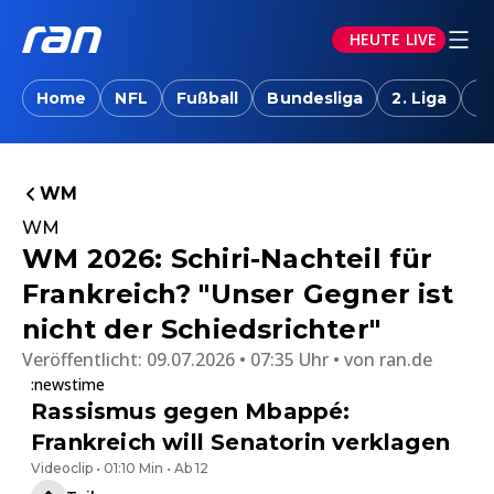
HEUTE LIVE
Home
NFL
Fußball
Bundesliga
2. Liga
T
WM
WM
WM 2026: Schiri-Nachteil für
Frankreich? "Unser Gegner ist
nicht der Schiedsrichter"
Veröffentlicht:
09.07.2026 • 07:35 Uhr
von
ran.de
:newstime
Rassismus gegen Mbappé:
Frankreich will Senatorin verklagen
Videoclip • 01:10 Min • Ab 12