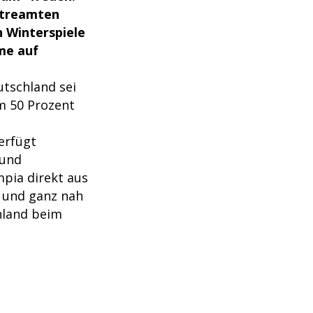
streamten
 Winterspiele
hme auf
utschland sei
m 50 Prozent
erfügt
 und
mpia direkt aus
 und ganz nah
hland beim