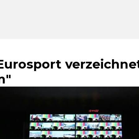
Eurosport verzeichnet
m"