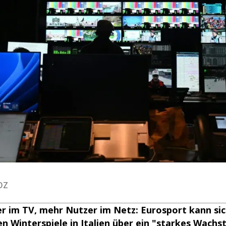
OZ
 im TV, mehr Nutzer im Netz: Eurosport kann sic
n Winterspiele in Italien über ein "starkes Wachs