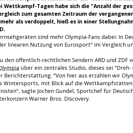
ei Wettkampf-Tagen habe sich die "Anzahl der ge
ergleich zum gesamten Zeitraum der vergangenen
 mehr als verdoppelt, hieß es in einer Stellungna
D.
ernsehgeräten sind mehr Olympia-Fans dabei: In De
der linearen Nutzung von Eurosport" im Vergleich u
u den öffentlich-rechtlichen Sendern ARD und ZDF v
Olympia
über ein zentrales Studio, dieses sei "Dreh-
r Berichterstattung. "Von hier aus erzählen wir Oly
 Wintersports, mit Blick auf die Wettkampfstätten
nisten", sagte Jochen Gundel, Sportchef für Deutsc
erkonzern Warner Bros. Discovery.