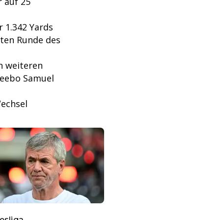
 auf 25
r 1.342 Yards
sten Runde des
n weiteren
Deebo Samuel
Wechsel
esliga