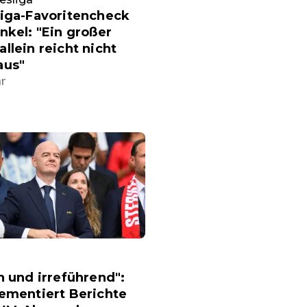
liga-Favoritencheck
nkel: "Ein großer
llein reicht nicht
aus"
hr
h und irreführend":
ementiert Berichte