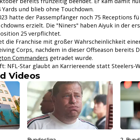
tober bereits frühzeitig beendet. Er kam damit nur
4 Yards und blieb ohne Touchdown.
2023 hatte der Passempfänger noch 75 Receptions fü
chdowns erzielt. Die "Niners" haben Aiyuk in der er
sition 25 verpflichtet.
t die Franchise mit großer Wahrscheinlichkeit eine
iving Corps, nachdem in dieser Offseason bereits 
gton Commanders
getradet wurde.
t: NFL-Star glaubt an Karriereende statt Steelers-
d Videos
Bundesliga
2. Bund