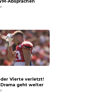
WM-Absprachen
hr
eder Vierte verletzt!
-Drama geht weiter
hr