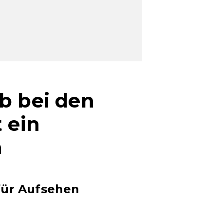
b bei den
 ein
h
für Aufsehen