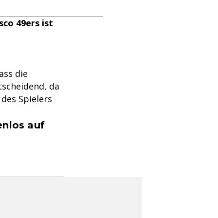
co 49ers ist
ass die
tscheidend, da
 des Spielers
enlos auf