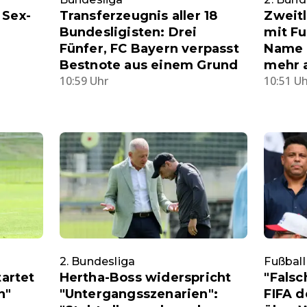
 Sex-
Transferzeugnis aller 18
Zweit
Bundesligisten: Drei
mit Fu
Fünfer, FC Bayern verpasst
Name a
Bestnote aus einem Grund
mehr 
10:59 Uhr
10:51 U
2. Bundesliga
Fußball
tartet
Hertha-Boss widerspricht
"Falsc
n"
"Untergangsszenarien":
FIFA d