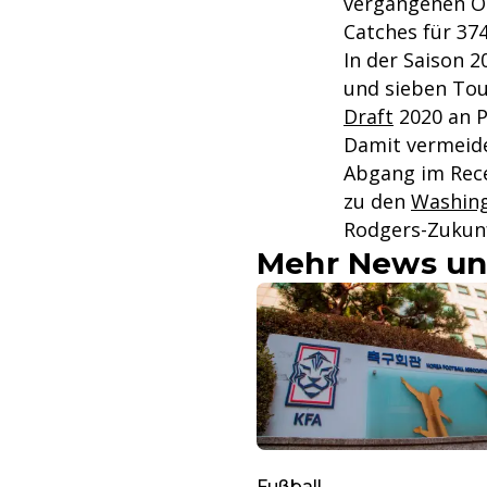
vergangenen Ok
Catches für 37
In der Saison 
und sieben Tou
Draft
2020 an Po
Damit vermeide
Abgang im Rece
zu den
Washin
Rodgers-Zukunf
Mehr News un
Fußball