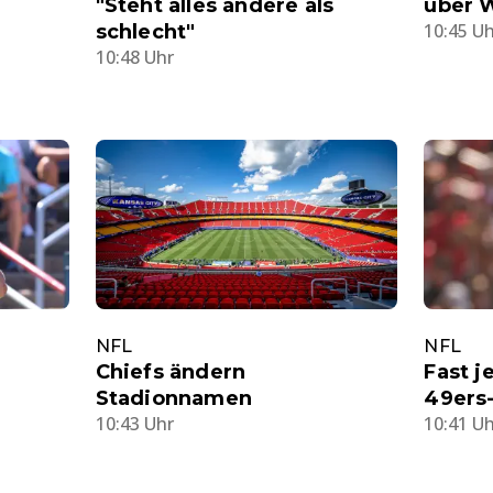
"Steht alles andere als
über 
10:45 U
schlecht"
10:48 Uhr
NFL
NFL
Chiefs ändern
Fast j
Stadionnamen
49ers
10:43 Uhr
10:41 U