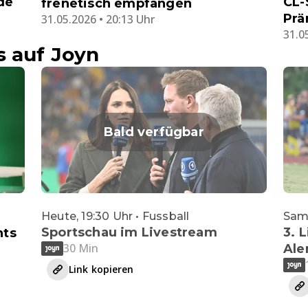
de
CL-
frenetisch empfangen
Prä
31.05.2026 • 20:13 Uhr
31.0
s auf Joyn
Bald verfügbar
Heute, 19:30 Uhr • Fussball
Sams
Sportschau im Livestream
3. L
hts
30 Min
Ale
Link kopieren