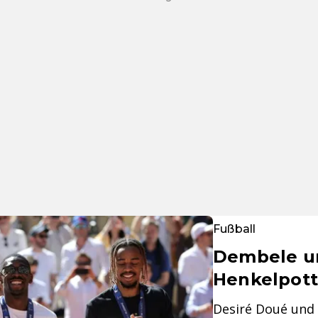
Fußball
Dembele un
Henkelpott
Desiré Doué und