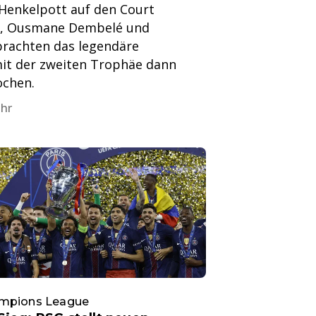
 Henkelpott auf den Court
er, Ousmane Dembelé und
brachten das legendäre
mit der zweiten Trophäe dann
ochen.
Uhr
mpions League