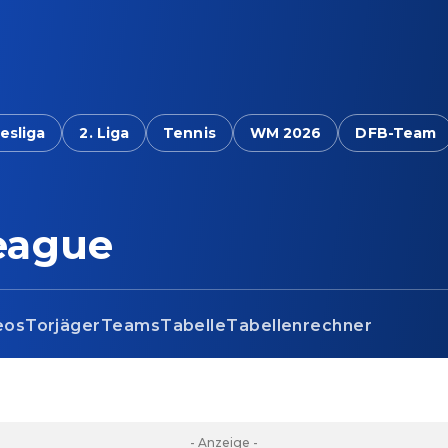
esliga
2. Liga
Tennis
WM 2026
DFB-Team
eague
eos
Torjäger
Teams
Tabelle
Tabellenrechner
- Anzeige -