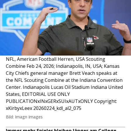
NFL, American Football Herren, USA Scouting
Combine Feb 24, 2026; Indianapolis, IN, USA; Kansas
City Chiefs general manager Brett Veach speaks at
the NFL Scouting Combine at the Indiana Convention
Center. Indianapolis Lucas Oil Stadium Indiana United
States, EDITORIAL USE ONLY
PUBLICATIONxINxGERxSUIxAUTxONLY Copyright:
xKirbyxLeex 20260224_kdl_al2_075
Bild: Imagn Images
Immer mehr Spieler bleiben länger am College,