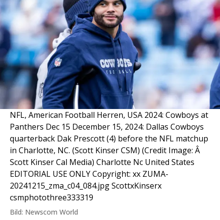
NFL, American Football Herren, USA 2024: Cowboys at
Panthers Dec 15 December 15, 2024: Dallas Cowboys
quarterback Dak Prescott (4) before the NFL matchup
in Charlotte, NC. (Scott Kinser CSM) (Credit Image: Â
Scott Kinser Cal Media) Charlotte Nc United States
EDITORIAL USE ONLY Copyright: xx ZUMA-
20241215_zma_c04_084.jpg ScottxKinserx
csmphotothree333319
Bild: Newscom World