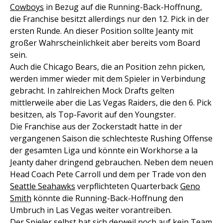
Cowboys
in Bezug auf die Running-Back-Hoffnung,
die Franchise besitzt allerdings nur den 12. Pick in der
ersten Runde. An dieser Position sollte Jeanty mit
großer Wahrscheinlichkeit aber bereits vom Board
sein.
Auch die Chicago Bears, die an Position zehn picken,
werden immer wieder mit dem Spieler in Verbindung
gebracht. In zahlreichen Mock Drafts gelten
mittlerweile aber die Las Vegas Raiders, die den 6. Pick
besitzen, als Top-Favorit auf den Youngster.
Die Franchise aus der Zockerstadt hatte in der
vergangenen Saison die schlechteste Rushing Offense
der gesamten Liga und könnte ein Workhorse a la
Jeanty daher dringend gebrauchen. Neben dem neuen
Head Coach Pete Carroll und dem per Trade von den
Seattle Seahawks
verpflichteten Quarterback
Geno
Smith
könnte die Running-Back-Hoffnung den
Umbruch in Las Vegas weiter vorantreiben.
Der Spieler selbst hat sich derweil noch auf kein Team