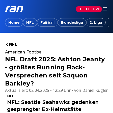
HEUTE LIVE
Home
NFL
Fußball
Bundesliga
2. Liga
T
NFL
American Football
NFL Draft 2025: Ashton Jeanty
- größtes Running Back-
Versprechen seit Saquon
Barkley?
Aktualisiert:
02.04.2025 • 12:29 Uhr
von
Daniel Kugler
NFL
NFL: Seattle Seahawks gedenken
gesprengter Ex-Heimstätte