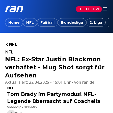
HEUTE LIVE
Home
NFL
Fußball
Bundesliga
2. Liga
T
NFL
NFL
NFL: Ex-Star Justin Blackmon
verhaftet - Mug Shot sorgt für
Aufsehen
Aktualisiert:
22.04.2025 • 15:01 Uhr
von
ran.de
NFL
Tom Brady im Partymodus! NFL-
Legende überrascht auf Coachella
Videoclip • 01:16 Min