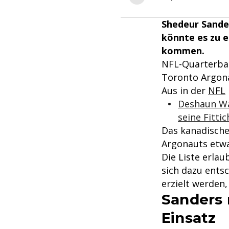
Shedeur Sander
könnte es zu e
kommen.
NFL-Quarterb
Toronto Argona
Aus in der
NFL
Deshaun Wa
seine Fittic
Das kanadische
Argonauts etwa 
Die Liste erlau
sich dazu entsc
erzielt werden
Sanders 
Einsatz