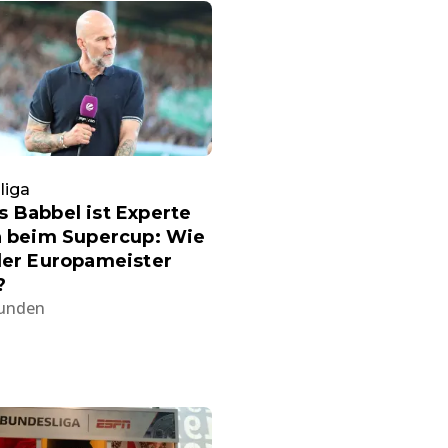
liga
 Babbel ist Experte
n beim Supercup: Wie
der Europameister
?
tunden