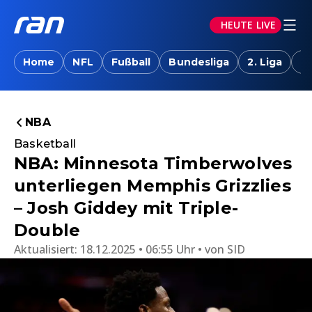
HEUTE LIVE
Home
NFL
Fußball
Bundesliga
2. Liga
T
NBA
Basketball
NBA: Minnesota Timberwolves
unterliegen Memphis Grizzlies
– Josh Giddey mit Triple-
Double
Aktualisiert:
18.12.2025 • 06:55 Uhr
von
SID