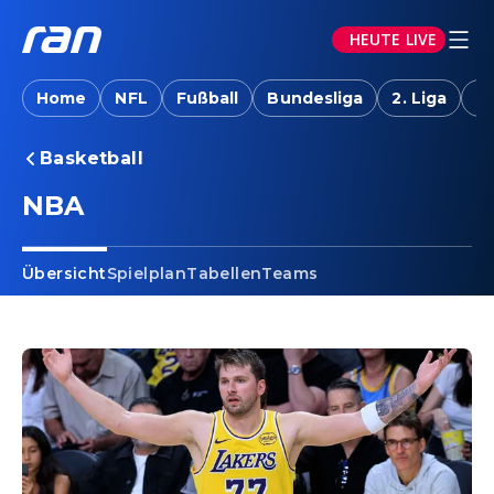
HEUTE LIVE
Home
NFL
Fußball
Bundesliga
2. Liga
T
Basketball
NBA
Übersicht
Spielplan
Tabellen
Teams