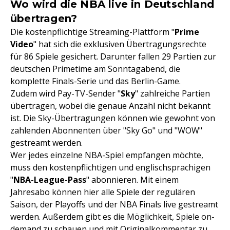
Wo wird die NBA live in Deutschland
übertragen?
Die kostenpflichtige Streaming-Plattform "
Prime
Video
" hat sich die exklusiven Übertragungsrechte
für 86 Spiele gesichert. Darunter fallen 29 Partien zur
deutschen Primetime am Sonntagabend, die
komplette Finals-Serie und das Berlin-Game.
Zudem wird Pay-TV-Sender "
Sky
" zahlreiche Partien
übertragen, wobei die genaue Anzahl nicht bekannt
ist. Die Sky-Übertragungen können wie gewohnt von
zahlenden Abonnenten über "Sky Go" und "WOW"
gestreamt werden.
Wer jedes einzelne NBA-Spiel empfangen möchte,
muss den kostenpflichtigen und englischsprachigen
"
NBA-League-Pass
" abonnieren. Mit einem
Jahresabo können hier alle Spiele der regulären
Saison, der Playoffs und der NBA Finals live gestreamt
werden. Außerdem gibt es die Möglichkeit, Spiele on-
demand zu schauen und mit Originalkommentar zu