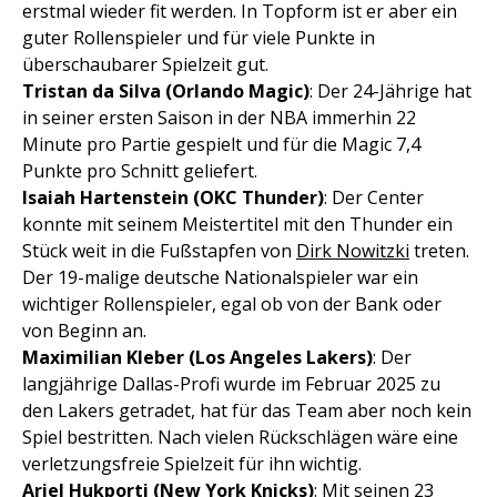
erstmal wieder fit werden. In Topform ist er aber ein
guter Rollenspieler und für viele Punkte in
überschaubarer Spielzeit gut.
Tristan da Silva (Orlando Magic)
: Der 24-Jährige hat
in seiner ersten Saison in der NBA immerhin 22
Minute pro Partie gespielt und für die Magic 7,4
Punkte pro Schnitt geliefert.
Isaiah Hartenstein (OKC Thunder)
: Der Center
konnte mit seinem Meistertitel mit den Thunder ein
Stück weit in die Fußstapfen von
Dirk Nowitzki
treten.
Der 19-malige deutsche Nationalspieler war ein
wichtiger Rollenspieler, egal ob von der Bank oder
von Beginn an.
Maximilian Kleber (Los Angeles Lakers)
: Der
langjährige Dallas-Profi wurde im Februar 2025 zu
den Lakers getradet, hat für das Team aber noch kein
Spiel bestritten. Nach vielen Rückschlägen wäre eine
verletzungsfreie Spielzeit für ihn wichtig.
Ariel Hukporti (New York Knicks)
: Mit seinen 23