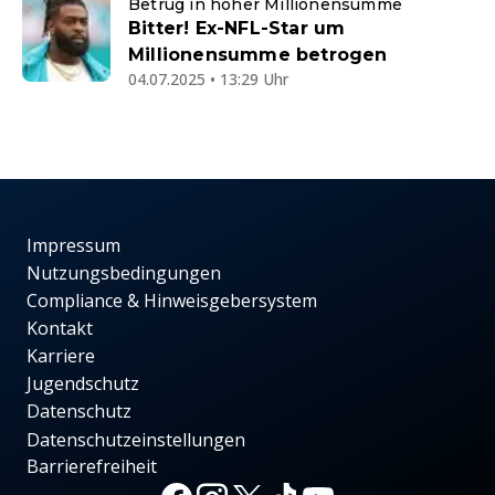
Betrug in hoher Millionensumme
Bitter! Ex-NFL-Star um
Millionensumme betrogen
04.07.2025 • 13:29 Uhr
Impressum
Nutzungsbedingungen
Compliance & Hinweisgebersystem
Kontakt
Karriere
Jugendschutz
Datenschutz
Datenschutzeinstellungen
Barrierefreiheit