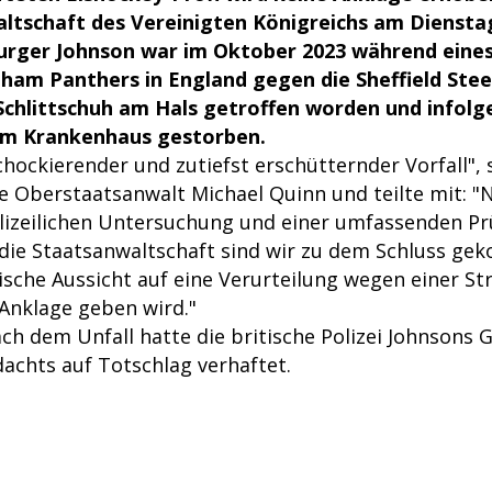
ltschaft des Vereinigten Königreichs am Diensta
urger Johnson war im Oktober 2023 während eines
ham Panthers in England gegen die Sheffield Ste
chlittschuh am Hals getroffen worden und infolg
im Krankenhaus gestorben.
chockierender und zutiefst erschütternder Vorfall", 
de Oberstaatsanwalt Michael Quinn und teilte mit: "
lizeilichen Untersuchung und einer umfassenden Pr
die Staatsanwaltschaft sind wir zu dem Schluss ge
tische Aussicht auf eine Verurteilung wegen einer St
 Anklage geben wird."
ch dem Unfall hatte die britische Polizei Johnsons 
achts auf Totschlag verhaftet.