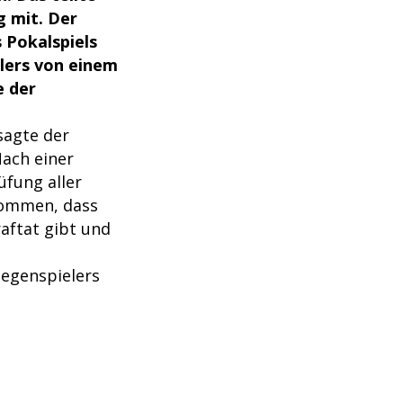
g mit. Der
 Pokalspiels
elers von einem
e der
sagte der
Nach einer
üfung aller
kommen, dass
raftat gibt und
Gegenspielers