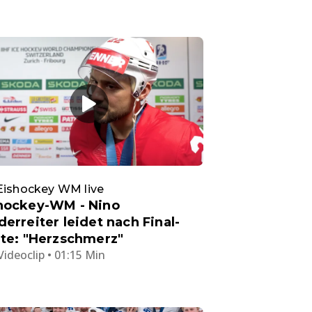
Eishockey WM live
hockey-WM - Nino
derreiter leidet nach Final-
ite: "Herzschmerz"
Videoclip • 01:15 Min