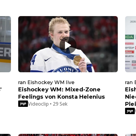
ran Eishockey WM live
ran 
'
Eishockey WM: Mixed-Zone
Eis
Feelings von Konsta Helenius
Nie
Videoclip • 29 Sek
Ple