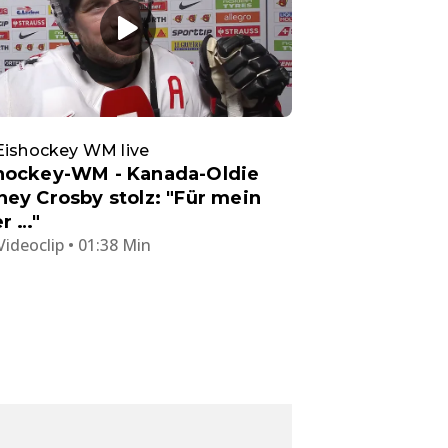
Eishockey WM live
hockey-WM - Kanada-Oldie
ney Crosby stolz: "Für mein
er …"
Videoclip • 01:38 Min