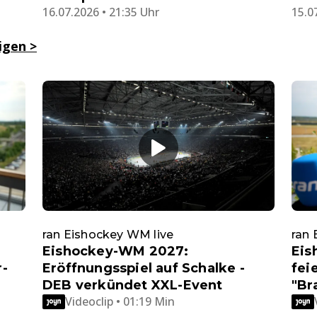
16.07.2026 • 21:35 Uhr
15.0
eigen
>
ran Eishockey WM live
ran 
Eishockey-WM 2027:
Eis
r-
Eröffnungsspiel auf Schalke -
fei
DEB verkündet XXL-Event
"Br
Videoclip • 01:19 Min