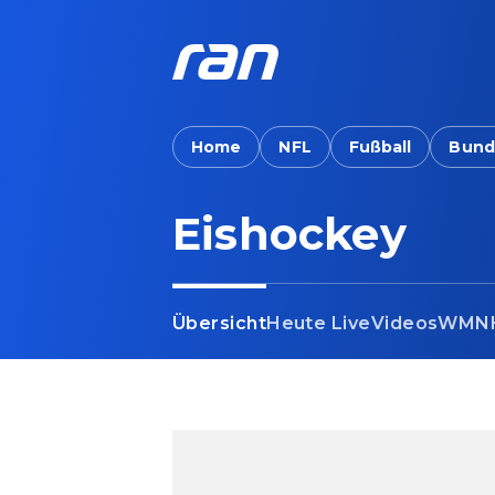
Home
NFL
Fußball
Bund
Eishockey
Übersicht
Heute Live
Videos
WM
N