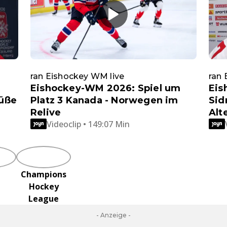
ran Eishockey WM live
ran 
Eishockey-WM 2026: Spiel um
Eis
rüße
Platz 3 Kanada - Norwegen im
Sid
Relive
Alt
Videoclip • 149:07 Min
Champions
Hockey
League
- Anzeige -