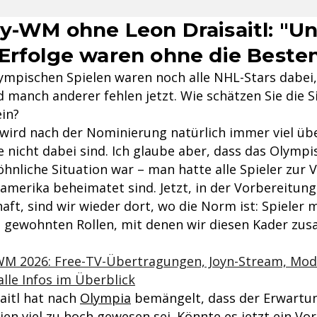
y-WM ohne Leon Draisaitl: "U
Erfolge waren ohne die Beste
lympischen Spielen waren noch alle NHL-Stars dabei
nd manch anderer fehlen jetzt. Wie schätzen Sie die 
in?
s wird nach der Nominierung natürlich immer viel üb
 nicht dabei sind. Ich glaube aber, dass das Olympi
hnliche Situation war – man hatte alle Spieler zur 
damerika beheimatet sind. Jetzt, in der Vorbereitung
ft, sind wir wieder dort, wo die Norm ist: Spieler 
n gewohnten Rollen, mit denen wir diesen Kader zu
WM 2026: Free-TV-Übertragungen, Joyn-Stream, Mo
alle Infos im Überblick
saitl hat nach
Olympia
bemängelt, dass der Erwartun
n viel zu hoch gewesen sei. Könnte es jetzt ein Vort