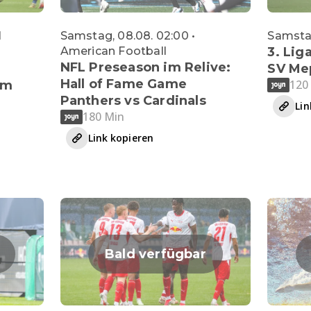
l
Samstag, 08.08. 02:00 •
Samstag
American Football
3. Lig
NFL Preseason im Relive:
SV Me
Hall of Fame Game
120
im
Panthers vs Cardinals
Lin
180 Min
Link kopieren
Bald verfügbar