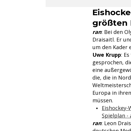
Eishocke
größten 
ran
: Bei den O
Draisaitl. Er u
um den Kader e
Uwe Krupp
: E
gesprochen, die
eine außergewö
die, die in Nor
Weltmeisterscha
Europa in ihre
müssen.
Eishockey-
Spielplan - 
ran
: Leon Drai
deutschen Medie