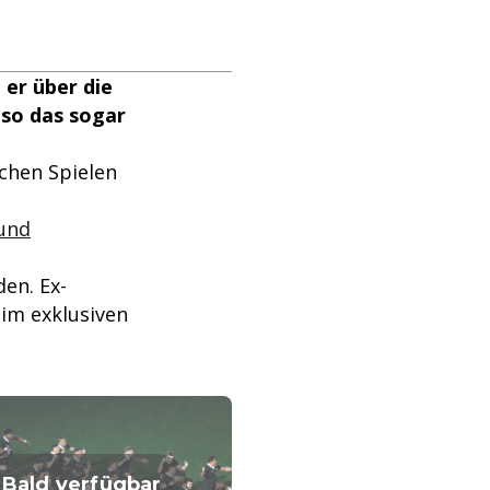
 er über die
so das sogar
chen Spielen
 und
den. Ex-
 im exklusiven
Bald verfügbar