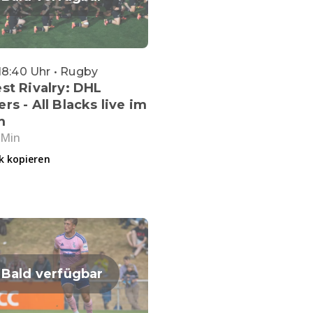
18:40 Uhr • Rugby
st Rivalry: DHL
rs - All Blacks live im
m
 Min
k kopieren
Bald verfügbar