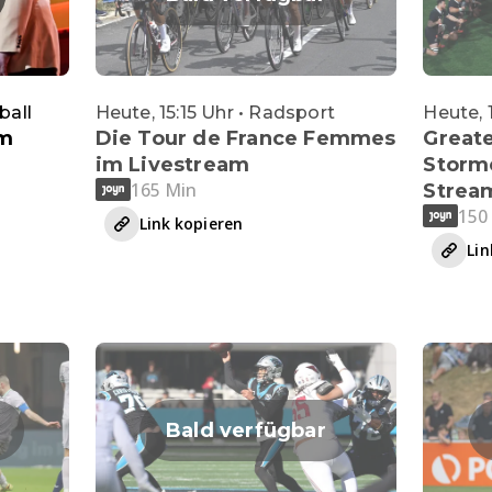
ball
Heute, 15:15 Uhr • Radsport
Heute, 
im
Die Tour de France Femmes
Greate
im Livestream
Storme
165 Min
Strea
150
Link kopieren
Lin
Bald verfügbar