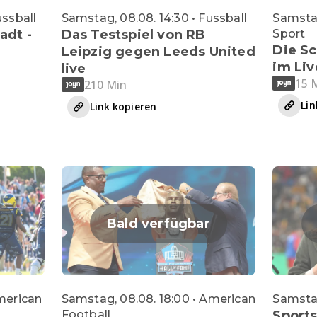
ussball
Samstag, 08.08. 14:30 • Fussball
Samstag
tadt -
Das Testspiel von RB
Sport
Die S
Leipzig gegen Leeds United
im Li
live
15 
210 Min
Lin
Link kopieren
Bald verfügbar
American
Samstag, 08.08. 18:00 • American
Samstag
Football
Sport