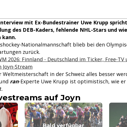
Interview mit Ex-Bundestrainer Uwe Krupp spricht
ung des DEB-Kaders, fehlende NHL-Stars und wie
n kann.
ishockey-Nationalmannschaft blieb bei den Olympis
artungen zurück.
M 2026: Finnland - Deutschland im Ticker, Free-TV
n Joyn-Stream
r Weltmeisterschaft in der Schweiz alles besser wer
 und
ran
-Experte Uwe Krupp ist optimistisch, wie er
t.
estreams auf Joyn
Bald verfügbar