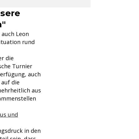
nsere
n"
, auch Leon
Situation rund
er die
sche Turnier
Verfügung, auch
 auf die
mehrheitlich aus
sammenstellen
dus und
gsdruck in den
eil sein, dass