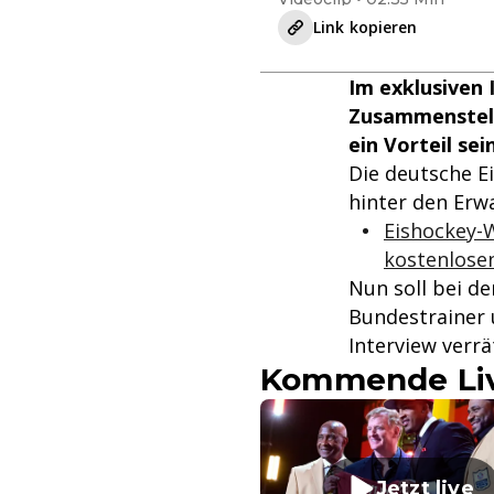
Link kopieren
Im exklusiven 
Zusammenstell
ein Vorteil sei
Die deutsche E
hinter den Erw
Eishockey-W
kostenlose
Nun soll bei de
Bundestrainer
Interview verrä
Kommende Liv
Jetzt live