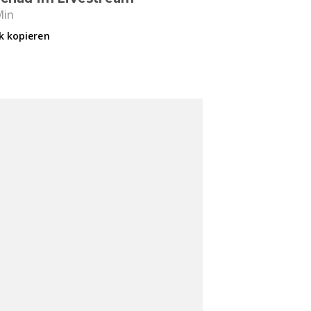
Min
k kopieren