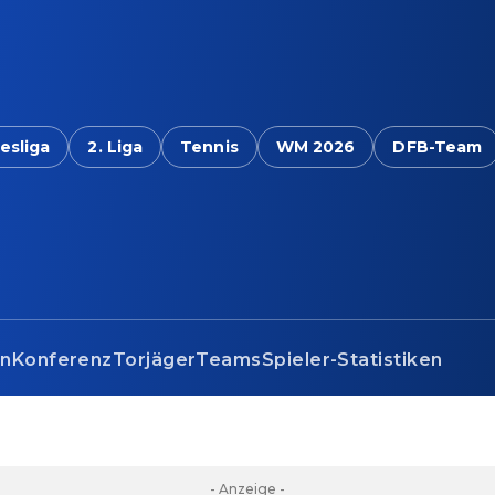
esliga
2. Liga
Tennis
WM 2026
DFB-Team
en
Konferenz
Torjäger
Teams
Spieler-Statistiken
- Anzeige -