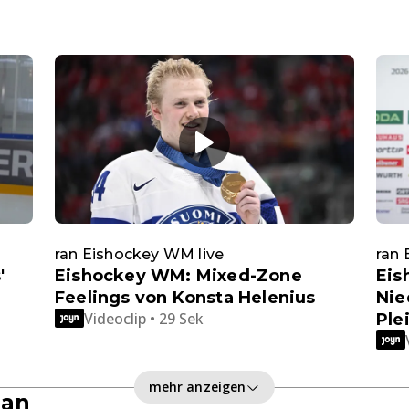
ran Eishockey WM live
ran 
'
Eishockey WM: Mixed-Zone
Eis
Feelings von Konsta Helenius
Nie
Videoclip • 29 Sek
Ple
mehr anzeigen
lan