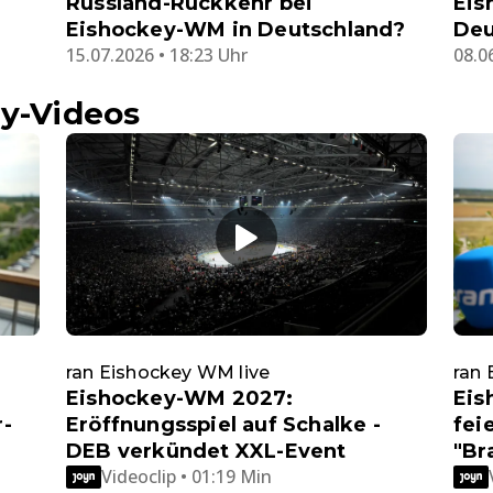
Russland-Rückkehr bei
Eis
Eishockey-WM in Deutschland?
Deu
15.07.2026 • 18:23 Uhr
08.0
ey-Videos
ran Eishockey WM live
ran 
Eishockey-WM 2027:
Eis
r-
Eröffnungsspiel auf Schalke -
fei
DEB verkündet XXL-Event
"Br
Videoclip • 01:19 Min