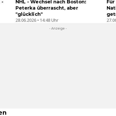
 -
NHL - Wechsel nach Boston:
Für
Peterka überrascht, aber
Nat
"glücklich"
get
28.06.2026 • 14:48 Uhr
27.0
- Anzeige -
en