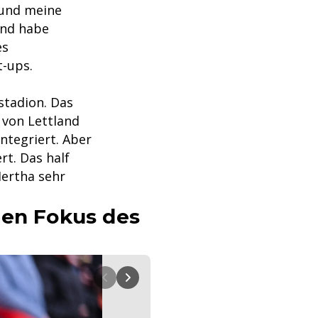
 und meine
und habe
es
t-ups.
stadion. Das
 von Lettland
ntegriert. Aber
rt. Das half
Hertha sehr
den Fokus des