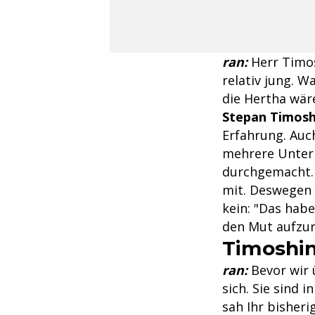
ran:
Herr Timos
relativ jung. W
die Hertha wär
Stepan Timosh
Erfahrung. Auch
mehrere Unter
durchgemacht. 
mit. Deswegen g
kein: "Das habe
den Mut aufzu
Timoshin
ran:
Bevor wir 
sich. Sie sind 
sah Ihr bisher