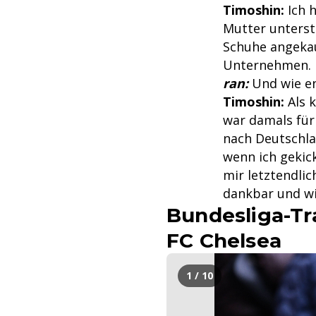
Timoshin:
Ich 
Mutter unterst
Schuhe angekau
Unternehmen. H
ran:
Und wie en
Timoshin:
Als 
war damals für 
nach Deutschlan
wenn ich gekick
mir letztendli
dankbar und wi
Bundesliga-Tr
FC Chelsea
1 / 10