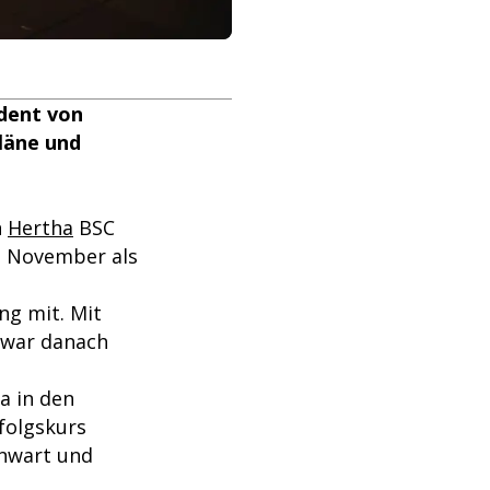
ident von
Pläne und
n
Hertha
BSC
. November als
ng mit. Mit
 war danach
a in den
folgskurs
enwart und