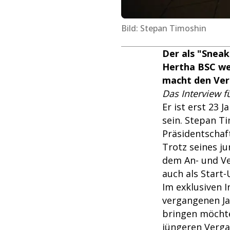
Bild: Stepan Timoshin
Der als "Sneak
Hertha BSC we
macht den Ver
Das Interview f
Er ist erst 23 
sein. Stepan T
Präsidentschaf
Trotz seines ju
dem An- und Ve
auch als Start
Im exklusiven 
vergangenen Jah
bringen möchte
jüngeren Verga