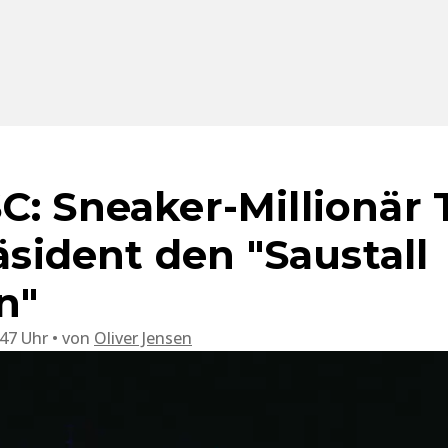
C: Sneaker-Millionär
räsident den "Saustall
n"
:47 Uhr
von
Oliver Jensen