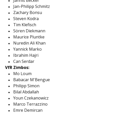
Jannis Becker
Jan-Philipp Schmitz
Zachary Bonsu
Steven Kodra
Tim Klefisch
Sören Diekmann
Maurice Pluntke
Nuredin Ali Khan
Yannick Marko
Ibrahim Hajri
Can Serdar
VfR Zimbos:
Mo Loum
Babacar M'Bengue
Philipp Simon
Bilal Abdallah
Youn Czekanowicz
Marco Terrazzino
Emre Demircan