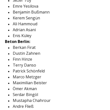
Sezer Toy
Emre Yesilova
Benjamin Bußmann
Kerem Sengün
Ali Hammoud
Adrian Asani
Enis Küley
Beton Berlin:
Berkan Firat
Dustin Zahnen
Finn Hinze
Terry Danso
Patrick Schönfeld
Marco Metzger
Maximilian Beister
Ömer Akman
Serdar Bingöl
Mustapha Chahrour
Andre Fließ