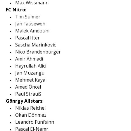
Max Wissmann
FC Nitro:
Tim Sulmer
Jan Fauseweh
Malek Amdouni
Pascal Itter
Sascha Marinkovic
Nico Brandenburger
Amir Ahmadi
Hayrullah Alici
Jan Muzangu
Mehmet Kaya
Amed Öncel
Paul Strauß
Gönrgy Allstars
:
Niklas Reichel
Okan Dönmez
Leandro Fünfsinn
Pascal El-Nemr