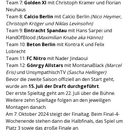
Team 7:
Golden XI
mit Christoph Kramer und Florian
Neuhaus
Team 8:
Calcio Berlin
mit Calcio Berlin
(Nico Heymer,
Christoph Kröger und Niklas Levinsohn)
Team 9:
Eintracht Spandau
mit Hans Sarpei und
HandOfBlood
(Maximilian Knabe aka Hänno)
Team 10:
Beton Berlin
mit Kontra K und Felix
Lobrecht
Team 11:
FC Nitro
mit Nader Jindaoui
Team 12:
Gönrgy Allstars
mit MontanaBlack
(Marcel
Eris)
und UnsympathischTV
(Sascha Hellinger)
Bevor die zweite Saison offiziell an den Start geht,
wurde am
15. Juli der Draft durchgeführt
.
Der erste Spieltag geht am 22. Juli über die Bühne.
Weitere zehn Spieltage folgen an den jeweiligen
Montagen danach.
Am 7. Oktober 2024 steigt der Finaltag. Beim Final-4-
Wochenende stehen dann die Halbfinals, das Spiel um
Platz 3 sowie das große Finale an.