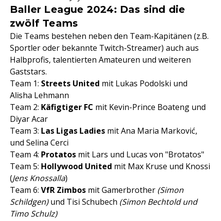
Baller League 2024: Das sind die
zwölf Teams
Die Teams bestehen neben den Team-Kapitänen (z.B.
Sportler oder bekannte Twitch-Streamer) auch aus
Halbprofis, talentierten Amateuren und weiteren
Gaststars.
Team 1:
Streets United
mit Lukas Podolski und
Alisha Lehmann
Team 2:
Käfigtiger FC
mit Kevin-Prince Boateng und
Diyar Acar
Team 3:
Las Ligas Ladies
mit Ana Maria Marković,
und Selina Cerci
Team 4:
Protatos
mit Lars und Lucas von "Brotatos"
Team 5:
Hollywood United
mit Max Kruse und Knossi
(
Jens Knossalla
)
Team 6:
VfR Zimbos
mit Gamerbrother
(Simon
Schildgen)
und Tisi Schubech
(Simon Bechtold und
Timo Schulz)