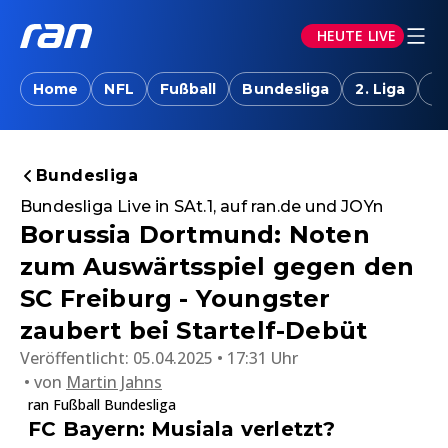
HEUTE LIVE
Home
NFL
Fußball
Bundesliga
2. Liga
T
Bundesliga
Bundesliga Live in SAt.1, auf ran.de und JOYn
Borussia Dortmund: Noten
zum Auswärtsspiel gegen den
SC Freiburg - Youngster
zaubert bei Startelf-Debüt
Veröffentlicht:
05.04.2025 • 17:31 Uhr
von
Martin Jahns
ran Fußball Bundesliga
FC Bayern: Musiala verletzt?