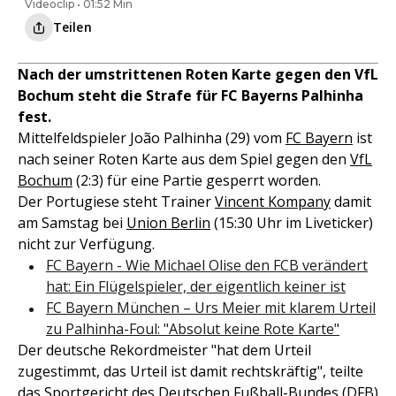
Videoclip • 01:52 Min
Teilen
Nach der umstrittenen Roten Karte gegen den VfL
Bochum steht die Strafe für FC Bayerns Palhinha
fest.
Mittelfeldspieler João Palhinha (29) vom
FC Bayern
ist
nach seiner Roten Karte aus dem Spiel gegen den
VfL
Bochum
(2:3) für eine Partie gesperrt worden.
Der Portugiese steht Trainer
Vincent Kompany
damit
am Samstag bei
Union Berlin
(15:30 Uhr im Liveticker)
nicht zur Verfügung.
FC Bayern - Wie Michael Olise den FCB verändert
hat: Ein Flügelspieler, der eigentlich keiner ist
FC Bayern München – Urs Meier mit klarem Urteil
zu Palhinha-Foul: "Absolut keine Rote Karte"
Der deutsche Rekordmeister "hat dem Urteil
zugestimmt, das Urteil ist damit rechtskräftig", teilte
das Sportgericht des Deutschen Fußball-Bundes (DFB)