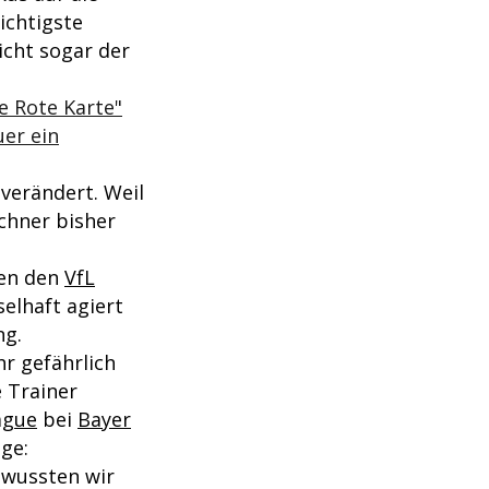
ichtigste
icht sogar der
ne Rote Karte"
er ein
 verändert. Weil
nchner bisher
gen den
VfL
elhaft agiert
ng.
hr gefährlich
e Trainer
ague
bei
Bayer
ge:
 wussten wir