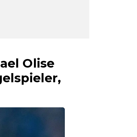
el Olise
elspieler,