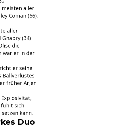
80
meisten aller
sley Coman (66),
te aller
d Gnabry (34)
lise die
 war er in der
icht er seine
s Ballverlustes
er früher Arjen
 Explosivität,
fühlt sich
 setzen kann.
rkes Duo