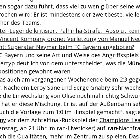
n sogar dazu führt, dass viel zu wenig über seine w
ochen wird: Er ist mindestens der zweitbeste, vielle
her des Teams.
ter-Legende kritisiert Palhinha-Strafe: "Absolut kei
 Vincent Kompany ordnet Verletzung von Manuel Neu
cht: Superstar Neymar beim FC Bayern angeboten?
C Bayern und seine Art und Weise des Angriffsspiels
elertyp deutlich von dem unterscheidet, was die Mü
positionen gewohnt waren.
das auch am vergangenen Wochenende beim 2:3 ge
. Nachdem Leroy Sane und
Serge Gnabry
sehr wechs
e die Einwechslung von Olise nochmal richtig Schwu
 hat er diese Mischung. Er ist auf der Außenbahn se
uch die Vorlage zum 1:0 im Hinspiel gemacht", sagt
ny
vor dem Achtelfinal-Rückspiel der
Champions Le
enstag, ab 21 Uhr im ran-Liveticker) auf
ran
-Nachfra
uch die Qualitäten, mehr im Zentrum zu spielen. Das