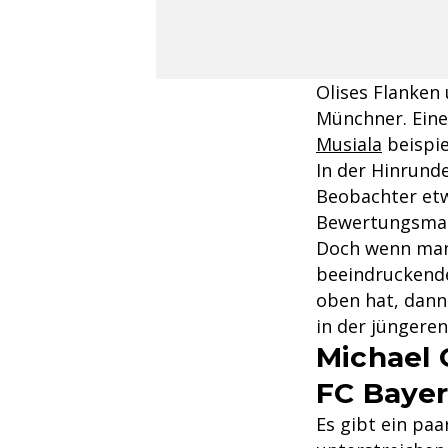
Olises Flanken 
Münchner. Eine,
Musiala
beispie
In der Hinrund
Beobachter etw
Bewertungsmaß
Doch wenn man 
beeindruckende
oben hat, dann 
in der jüngere
Michael 
FC Baye
Es gibt ein paa