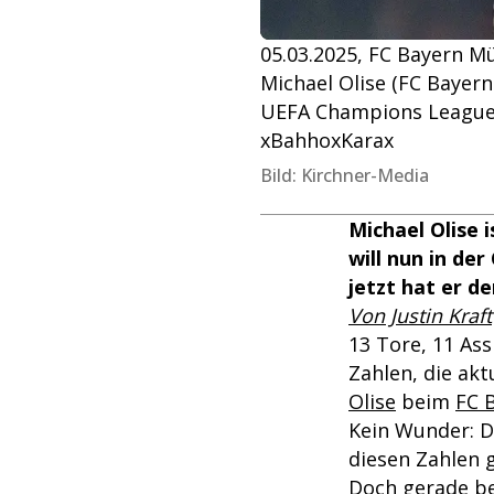
05.03.2025, FC Bayern M
Michael Olise (FC Bayer
UEFA Champions League, 
xBahhoxKarax
Bild: Kirchner-Media
Michael Olise 
will nun in d
jetzt hat er d
Von Justin Kraft
13 Tore, 11 Ass
Zahlen, die ak
Olise
beim
FC 
Kein Wunder: D
diesen Zahlen 
Doch gerade be