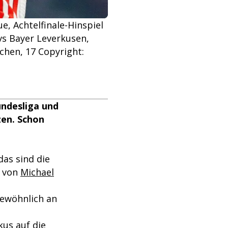
, Achtelfinale-Hinspiel
vs Bayer Leverkusen,
chen, 17 Copyright:
undesliga und
zen. Schon
das sind die
n von
Michael
gewöhnlich an
kus auf die