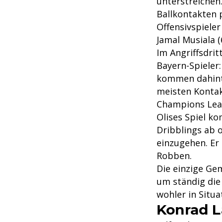
unterstreichen
Ballkontakten 
Offensivspieler
Jamal Musiala (
Im Angriffsdrit
Bayern-Spieler
kommen dahinte
meisten Kontakt
Champions Leagu
Olises Spiel k
Dribblings ab o
einzugehen. Er 
Robben.
Die einzige Gem
um ständig die 
wohler in Situa
Konrad L