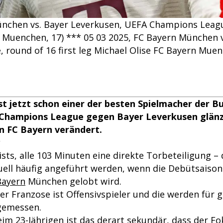
ünchen vs. Bayer Leverkusen, UEFA Champions League
n Muenchen, 17) *** 05 03 2025, FC Bayern München 
round of 16 first leg Michael Olise FC Bayern Muen
ist jetzt schon einer der besten Spielmacher der B
er Champions League gegen Bayer Leverkusen glän
en FC Bayern verändert.
ists, alle 103 Minuten eine direkte Torbeteiligung – 
tuell häufig angeführt werden, wenn die Debütsaiso
Bayern
München gelobt wird.
er Franzose ist Offensivspieler und die werden für 
gemessen.
im 23-Jährigen ist das derart sekundär, dass der Fo