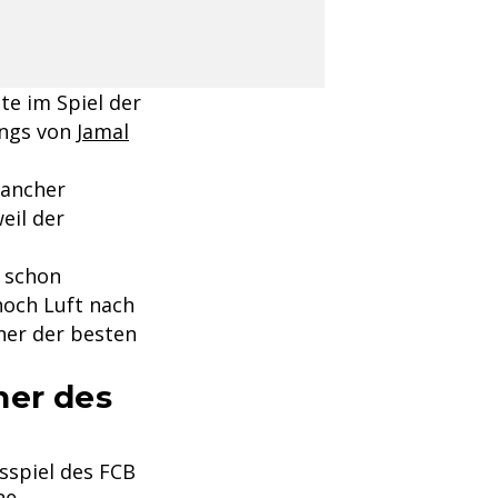
te im Spiel der
ings von
Jamal
mancher
eil der
t schon
noch Luft nach
ner der besten
her des
fsspiel des FCB