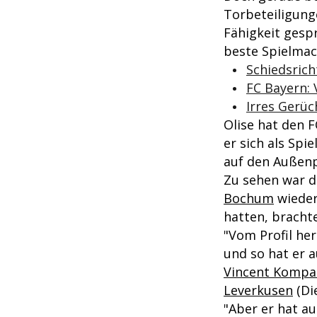
Torbeteiligunge
Fähigkeit gespr
beste Spielmac
Schiedsrich
FC Bayern:
Irres Gerü
Olise hat den F
er sich als Spi
auf den Außen
Zu sehen war 
Bochum
wieder
hatten, bracht
"Vom Profil her
und so hat er a
Vincent Kompa
Leverkusen
(Di
"Aber er hat a