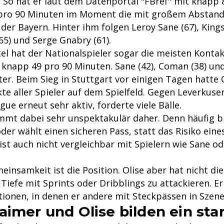
. So hat er laut dem Datenportal "FBref" mit knapp 
pro 90 Minuten im Moment die mit großem Abstand 
 der Bayern. Hinter ihm folgen Leroy Sane (67), King
65) und Serge Gnabry (61).
tel hat der Nationalspieler sogar die meisten Kontak
: knapp 49 pro 90 Minuten. Sane (42), Coman (38) un
r. Beim Sieg in Stuttgart vor einigen Tagen hatte O
e aller Spieler auf dem Spielfeld. Gegen Leverkusen
e erneut sehr aktiv, forderte viele Bälle.
ommt dabei sehr unspektakulär daher. Denn häufig br
der wählt einen sicheren Pass, statt das Risiko eine
ist auch nicht vergleichbar mit Spielern wie Sane od
einsamkeit ist die Position. Olise aber hat nicht die
Tiefe mit Sprints oder Dribblings zu attackieren. Er 
tionen, in denen er andere mit Steckpässen in Szene
aimer und Olise bilden ein sta