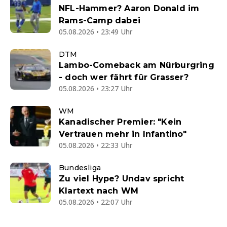
NFL-Hammer? Aaron Donald im
Rams-Camp dabei
05.08.2026 • 23:49 Uhr
DTM
Lambo-Comeback am Nürburgring
- doch wer fährt für Grasser?
05.08.2026 • 23:27 Uhr
WM
Kanadischer Premier: "Kein
Vertrauen mehr in Infantino"
05.08.2026 • 22:33 Uhr
Bundesliga
Zu viel Hype? Undav spricht
Klartext nach WM
05.08.2026 • 22:07 Uhr