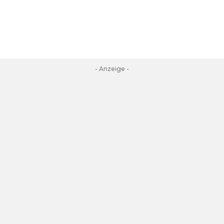
- Anzeige -