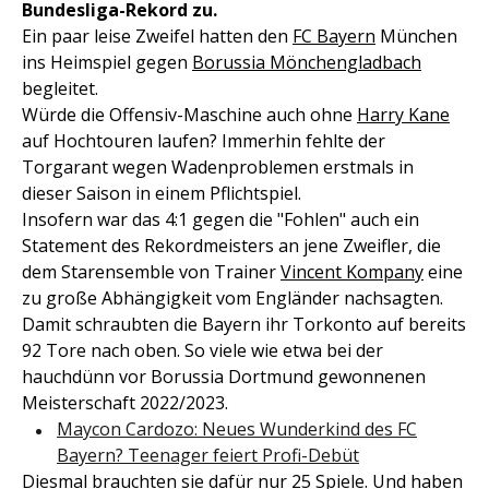
Bundesliga-Rekord zu.
Ein paar leise Zweifel hatten den
FC Bayern
München
ins Heimspiel gegen
Borussia Mönchengladbach
begleitet.
Würde die Offensiv-Maschine auch ohne
Harry Kane
auf Hochtouren laufen? Immerhin fehlte der
Torgarant wegen Wadenproblemen erstmals in
dieser Saison in einem Pflichtspiel.
Insofern war das 4:1 gegen die "Fohlen" auch ein
Statement des Rekordmeisters an jene Zweifler, die
dem Starensemble von Trainer
Vincent Kompany
eine
zu große Abhängigkeit vom Engländer nachsagten.
Damit schraubten die Bayern ihr Torkonto auf bereits
92 Tore nach oben. So viele wie etwa bei der
hauchdünn vor Borussia Dortmund gewonnenen
Meisterschaft 2022/2023.
Maycon Cardozo: Neues Wunderkind des FC
Bayern? Teenager feiert Profi-Debüt
Diesmal brauchten sie dafür nur 25 Spiele. Und haben