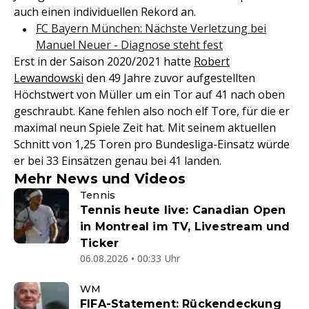
auch einen individuellen Rekord an.
FC Bayern München: Nächste Verletzung bei
Manuel Neuer - Diagnose steht fest
Erst in der Saison 2020/2021 hatte
Robert
Lewandowski
den 49 Jahre zuvor aufgestellten
Höchstwert von Müller um ein Tor auf 41 nach oben
geschraubt. Kane fehlen also noch elf Tore, für die er
maximal neun Spiele Zeit hat. Mit seinem aktuellen
Schnitt von 1,25 Toren pro Bundesliga-Einsatz würde
er bei 33 Einsätzen genau bei 41 landen.
Mehr News und Videos
Tennis
Tennis heute live: Canadian Open
in Montreal im TV, Livestream und
Ticker
06.08.2026 • 00:33 Uhr
WM
FIFA-Statement: Rückendeckung