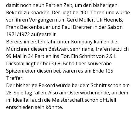
damit noch neun Partien Zeit, um den bisherigen
Rekord zu knacken. Der liegt bei 101 Toren und wurde
von ihren Vorgängern um Gerd Müller, Uli Hoeneß,
Franz Beckenbauer und Paul Breitner in der Saison
1971/1972 aufgestellt.
Bereits im ersten Jahr unter Kompany kamen die
Münchner diesem Bestwert sehr nahe, trafen letztlich
99 Mal in 34 Partien ins Tor. Ein Schnitt von 2,91.
Diesmal liegt er bei 3,68. Behält der souveräne
Spitzenreiter diesen bei, wären es am Ende 125
Treffer.
Der bisherige Rekord würde bei dem Schnitt schon am
28. Spieltag fallen. Also am Osterwochenende, an dem
im Idealfall auch die Meisterschaft schon offiziell
entschieden sein könnte.