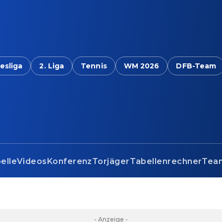
esliga
2. Liga
Tennis
WM 2026
DFB-Team
elle
Videos
Konferenz
Torjäger
Tabellenrechner
Tea
- Anzeige -