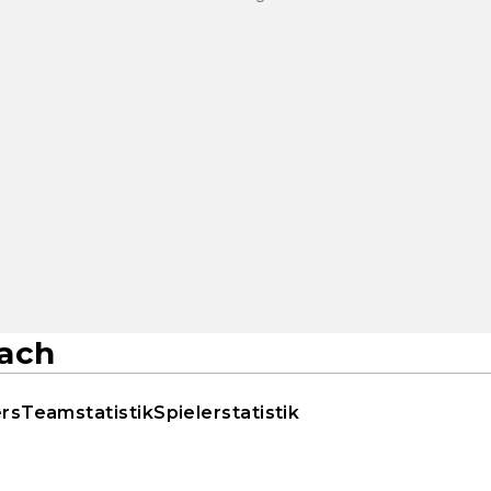
ach
ers
Teamstatistik
Spielerstatistik