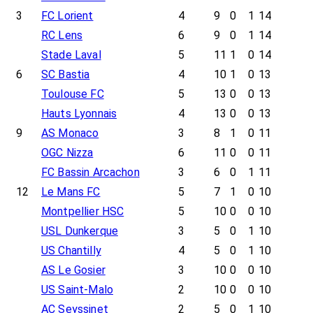
3
FC Lorient
4
9
0
1
14
RC Lens
6
9
0
1
14
Stade Laval
5
11
1
0
14
6
SC Bastia
4
10
1
0
13
Toulouse FC
5
13
0
0
13
Hauts Lyonnais
4
13
0
0
13
9
AS Monaco
3
8
1
0
11
OGC Nizza
6
11
0
0
11
FC Bassin Arcachon
3
6
0
1
11
12
Le Mans FC
5
7
1
0
10
Montpellier HSC
5
10
0
0
10
USL Dunkerque
3
5
0
1
10
US Chantilly
4
5
0
1
10
AS Le Gosier
3
10
0
0
10
US Saint-Malo
2
10
0
0
10
AC Seyssinet
2
5
0
1
10