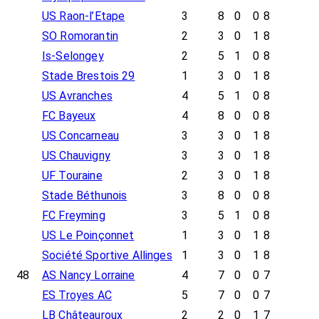
US Raon-l’Etape
3
8
0
0
8
SO Romorantin
2
3
0
1
8
Is-Selongey
2
5
1
0
8
Stade Brestois 29
1
3
0
1
8
US Avranches
4
5
1
0
8
FC Bayeux
4
8
0
0
8
US Concarneau
3
3
0
1
8
US Chauvigny
3
3
0
1
8
UF Touraine
2
3
0
1
8
Stade Béthunois
3
8
0
0
8
FC Freyming
3
5
1
0
8
US Le Poinçonnet
1
3
0
1
8
Société Sportive Allinges
1
3
0
1
8
48
AS Nancy Lorraine
4
7
0
0
7
ES Troyes AC
5
7
0
0
7
LB Châteauroux
2
2
0
1
7