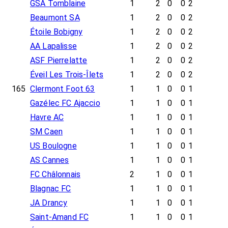
GSA Tomblaine
1
2
0
0
2
Beaumont SA
1
2
0
0
2
Étoile Bobigny
1
2
0
0
2
AA Lapalisse
1
2
0
0
2
ASF Pierrelatte
1
2
0
0
2
Éveil Les Trois-Îlets
1
2
0
0
2
165
Clermont Foot 63
1
1
0
0
1
Gazélec FC Ajaccio
1
1
0
0
1
Havre AC
1
1
0
0
1
SM Caen
1
1
0
0
1
US Boulogne
1
1
0
0
1
AS Cannes
1
1
0
0
1
FC Châlonnais
2
1
0
0
1
Blagnac FC
1
1
0
0
1
JA Drancy
1
1
0
0
1
Saint-Amand FC
1
1
0
0
1