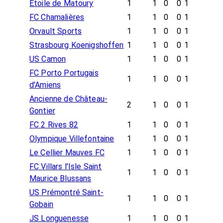
Étoile de Matoury
1
1
0
0
1
FC Chamalières
1
1
0
0
1
Orvault Sports
1
1
0
0
1
Strasbourg Koenigshoffen
1
1
0
0
1
US Camon
1
1
0
0
1
FC Porto Portugais
1
1
0
0
1
d'Amiens
Ancienne de Château-
2
1
0
0
1
Gontier
FC 2 Rives 82
1
1
0
0
1
Olympique Villefontaine
1
1
0
0
1
Le Cellier Mauves FC
1
1
0
0
1
FC Villars l'Isle Saint
1
1
0
0
1
Maurice Blussans
US Prémontré Saint-
1
1
0
0
1
Gobain
JS Longuenesse
1
1
0
0
1