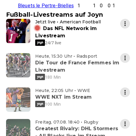
Bleuets le Pertre-Brielles
1
1
0
0
1
Fußball-Livestreams auf Joyn
Jetzt live • American Football
Das NFL Network im
Livestream
24/7 live
Heute, 15:30 Uhr • Radsport
Die Tour de France Femmes im
Livestream
180 Min
Heute, 22:05 Uhr • WWE
WWE NXT im Stream
100 Min
Freitag, 07.08. 18:40 • Rugby
Greatest Rivalry: DHL Stormers
- All Blacks live im Stream