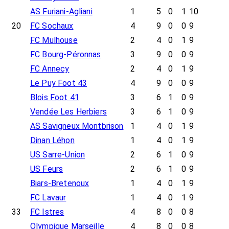
AS Furiani-Agliani
1
5
0
1
10
20
FC Sochaux
4
9
0
0
9
FC Mulhouse
2
4
0
1
9
FC Bourg-Péronnas
3
9
0
0
9
FC Annecy
2
4
0
1
9
Le Puy Foot 43
4
9
0
0
9
Blois Foot 41
3
6
1
0
9
Vendée Les Herbiers
3
6
1
0
9
AS Savigneux Montbrison
1
4
0
1
9
Dinan Léhon
1
4
0
1
9
US Sarre-Union
2
6
1
0
9
US Feurs
2
6
1
0
9
Biars-Bretenoux
1
4
0
1
9
FC Lavaur
1
4
0
1
9
33
FC Istres
4
8
0
0
8
Olympique Marseille
4
8
0
0
8