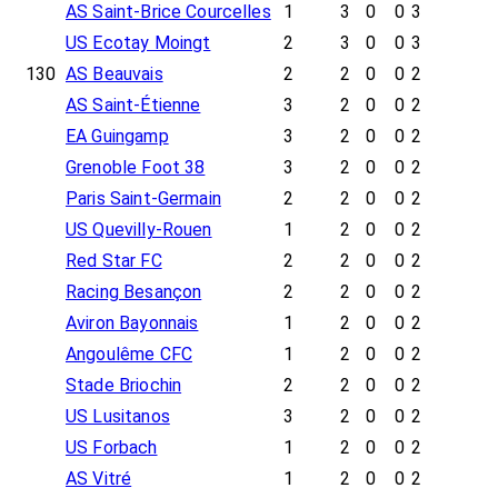
AS Saint-Brice Courcelles
1
3
0
0
3
US Ecotay Moingt
2
3
0
0
3
130
AS Beauvais
2
2
0
0
2
AS Saint-Étienne
3
2
0
0
2
EA Guingamp
3
2
0
0
2
Grenoble Foot 38
3
2
0
0
2
Paris Saint-Germain
2
2
0
0
2
US Quevilly-Rouen
1
2
0
0
2
Red Star FC
2
2
0
0
2
Racing Besançon
2
2
0
0
2
Aviron Bayonnais
1
2
0
0
2
Angoulême CFC
1
2
0
0
2
Stade Briochin
2
2
0
0
2
US Lusitanos
3
2
0
0
2
US Forbach
1
2
0
0
2
AS Vitré
1
2
0
0
2