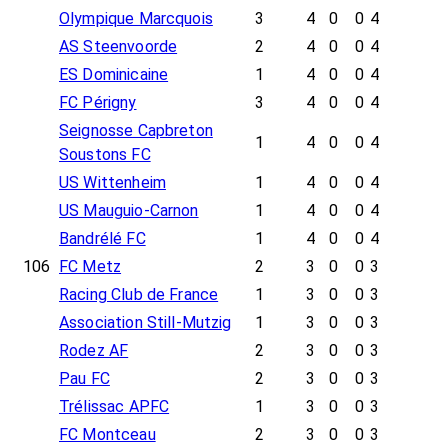
Olympique Marcquois
3
4
0
0
4
AS Steenvoorde
2
4
0
0
4
ES Dominicaine
1
4
0
0
4
FC Périgny
3
4
0
0
4
Seignosse Capbreton
1
4
0
0
4
Soustons FC
US Wittenheim
1
4
0
0
4
US Mauguio-Carnon
1
4
0
0
4
Bandrélé FC
1
4
0
0
4
106
FC Metz
2
3
0
0
3
Racing Club de France
1
3
0
0
3
Association Still-Mutzig
1
3
0
0
3
Rodez AF
2
3
0
0
3
Pau FC
2
3
0
0
3
Trélissac APFC
1
3
0
0
3
FC Montceau
2
3
0
0
3