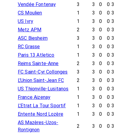
Vendée Fontenay
3
3
0
0
3
CS Moulien
1
3
0
0
3
US Ivry
1
3
0
0
3
Metz APM
2
3
0
0
3
ASC Biesheim
3
3
0
0
3
RC Grasse
1
3
0
0
3
Paris 13 Atletico
1
3
0
0
3
Reims Sainte-Anne
2
3
0
0
3
FC Saint-Cyr Collonges
3
3
0
0
3
L'Union Saint-Jean FC
2
3
0
0
3
US Thionville-Lusitanos
1
3
0
0
3
France Aizenay
1
3
0
0
3
L'Etrat La Tour Sportif
1
3
0
0
3
Entente Nord Lozère
1
3
0
0
3
AS Mazères-Uzos-
2
3
0
0
3
Rontignon