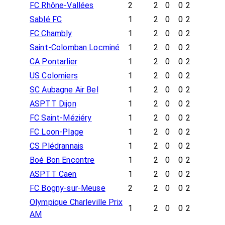
FC Rhône-Vallées
2
2
0
0
2
Sablé FC
1
2
0
0
2
FC Chambly
1
2
0
0
2
Saint-Colomban Locminé
1
2
0
0
2
CA Pontarlier
1
2
0
0
2
US Colomiers
1
2
0
0
2
SC Aubagne Air Bel
1
2
0
0
2
ASPTT Dijon
1
2
0
0
2
FC Saint-Méziéry
1
2
0
0
2
FC Loon-Plage
1
2
0
0
2
CS Plédrannais
1
2
0
0
2
Boé Bon Encontre
1
2
0
0
2
ASPTT Caen
1
2
0
0
2
FC Bogny-sur-Meuse
2
2
0
0
2
Olympique Charleville Prix
1
2
0
0
2
AM