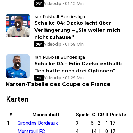
Videoclip • 01:12 Min
ran Fußball Bundesliga
Schalke 04: Dzeko lacht über
Verlängerung – „Sie wollen mich
nicht zuhause“
Videoclip • 01:58 Min
ran Fußball Bundesliga
Schalke 04 - Edin Dzeko enthüllt:
"Ich hatte noch drei Optionen"
Videoclip • 01:29 Min
Karten-Tabelle des Coupe de France
Karten
#
Mannschaft
Spiele
G
GR
R
Punkte
1
Girondins Bordeaux
3
6
2
1
17
Montreuil FC
4
14
1
0
17