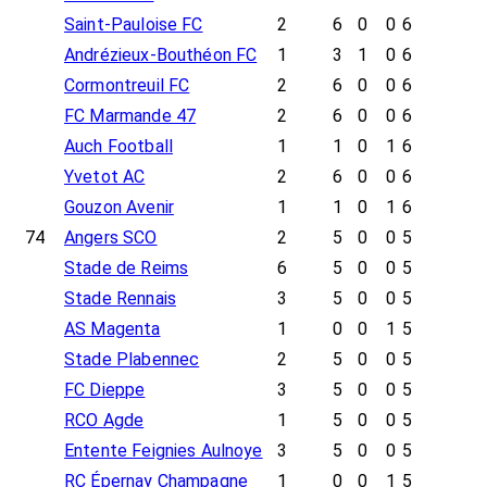
Saint-Pauloise FC
2
6
0
0
6
Andrézieux-Bouthéon FC
1
3
1
0
6
Cormontreuil FC
2
6
0
0
6
FC Marmande 47
2
6
0
0
6
Auch Football
1
1
0
1
6
Yvetot AC
2
6
0
0
6
Gouzon Avenir
1
1
0
1
6
74
Angers SCO
2
5
0
0
5
Stade de Reims
6
5
0
0
5
Stade Rennais
3
5
0
0
5
AS Magenta
1
0
0
1
5
Stade Plabennec
2
5
0
0
5
FC Dieppe
3
5
0
0
5
RCO Agde
1
5
0
0
5
Entente Feignies Aulnoye
3
5
0
0
5
RC Épernay Champagne
1
0
0
1
5