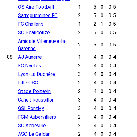
OS Aire Football
1
5
0
0
5
Sarreguemines FC
2
5
0
0
5
FC Challans
1
2
1
0
5
SC Beaucouzé
2
5
0
0
5
Amicale Villeneuve-la-
2
5
0
0
5
Garenne
88
AJ Auxerre
1
4
0
0
4
FC Nantes
2
4
0
0
4
Lyon-La Duchère
3
4
0
0
4
Lille OSC
2
4
0
0
4
Stade Poitevin
2
4
0
0
4
Canet Roussillon
3
4
0
0
4
GSI Pontivy
3
4
0
0
4
FCM Aubervilliers
2
4
0
0
4
SC Abbeville
2
4
0
0
4
ASC Le Geldar
2
4
0
0
4