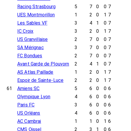
Racing Strasbourg
5
7
0
0
7
UES Montmorillon
1
2
0
1
7
Les Sables VF
3
4
1
0
7
IC Croix
3
2
0
1
7
US Granvillaise
2
7
0
0
7
SA Mérignac
3
7
0
0
7
FC Bondues
2
7
0
0
7
Avant Garde de Plouvorn
2
4
1
0
7
AS Atlas Paillade
1
2
0
1
7
Espoir de Sainte-Luce
2
2
0
1
7
61
Amiens SC
5
6
0
0
6
Olympique Lyon
4
6
0
0
6
Paris FC
3
6
0
0
6
US Orléans
4
6
0
0
6
AC Cambrai
1
1
0
1
6
CMS Oissel
2
3
1
0
6