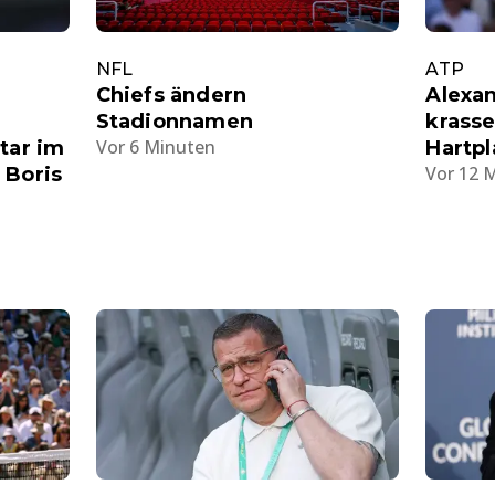
NFL
ATP
Chiefs ändern
Alexa
Stadionnamen
krasse
Vor 6 Minuten
tar im
Hartpl
Vor 12 
 Boris