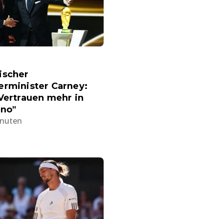
ischer
erminister Carney:
Vertrauen mehr in
ino"
inuten