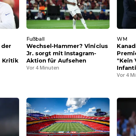
Fußball
WM
 der
Wechsel-Hammer? Vinicius
Kanad
Jr. sorgt mit Instagram-
Premi
 Kritik
Aktion für Aufsehen
"Kein 
Vor 4 Minuten
Infant
Vor 4 M