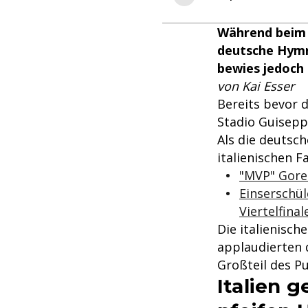
Während beim 
deutsche Hymne
bewies jedoch 
von Kai Esser
Bereits bevor 
Stadio Guisepp
Als die deutsc
italienischen F
"MVP" Goret
Einserschü
Viertelfinal
Die italienisch
applaudierten 
Großteil des P
Italien 