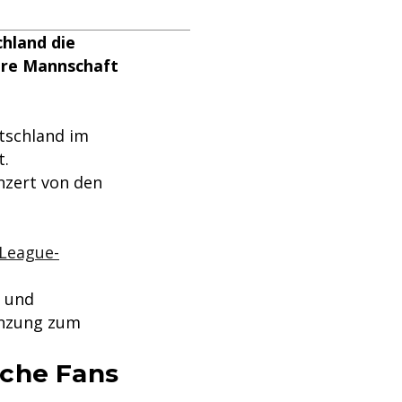
hland die
Ihre Mannschaft
utschland im
t.
nzert von den
 League-
e und
enzung zum
sche Fans