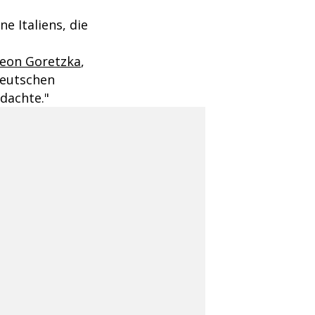
e Italiens, die
eon Goretzka
,
deutschen
dachte."