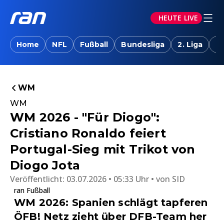
HEUTE LIVE
Home
NFL
Fußball
Bundesliga
2. Liga
T
WM
WM
WM 2026 - "Für Diogo":
Cristiano Ronaldo feiert
Portugal-Sieg mit Trikot von
Diogo Jota
Veröffentlicht:
03.07.2026 • 05:33 Uhr
von
SID
ran Fußball
WM 2026: Spanien schlägt tapferen
ÖFB! Netz zieht über DFB-Team her