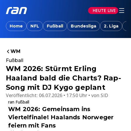
HEUTE LIVE
Home
NFL
Fußball
Bundesliga
2. Liga
T
WM
Fußball
WM 2026: Stürmt Erling
Haaland bald die Charts? Rap-
Song mit DJ Kygo geplant
Veröffentlicht:
06.07.2026 • 17:50 Uhr
von
SID
ran Fußball
WM 2026: Gemeinsam ins
Viertelfinale! Haalands Norweger
feiern mit Fans