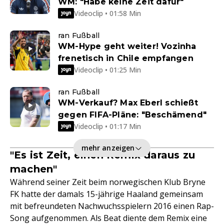
WM: "Habe keine Zeit dafür"
Videoclip • 01:58 Min
ran Fußball
WM-Hype geht weiter! Vozinha
frenetisch in Chile empfangen
Videoclip • 01:25 Min
ran Fußball
WM-Verkauf? Max Eberl schießt
gegen FIFA-Pläne: "Beschämend"
Videoclip • 01:17 Min
mehr anzeigen
"Es ist Zeit, einen Remix daraus zu
machen"
Während seiner Zeit beim norwegischen Klub Bryne
FK hatte der damals 15-jährige Haaland gemeinsam
mit befreundeten Nachwuchsspielern 2016 einen Rap-
Song aufgenommen. Als Beat diente dem Remix eine