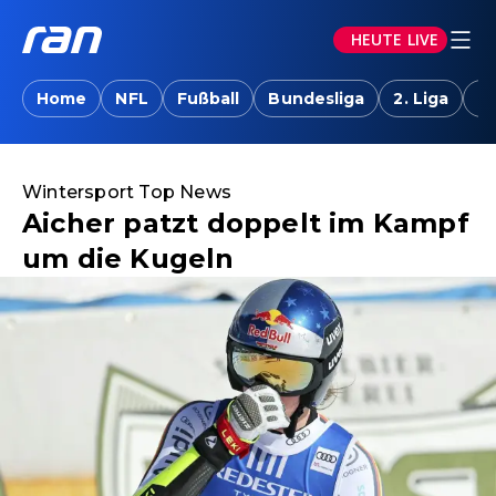
HEUTE LIVE
Home
NFL
Fußball
Bundesliga
2. Liga
T
Wintersport Top News
Aicher patzt doppelt im Kampf
um die Kugeln