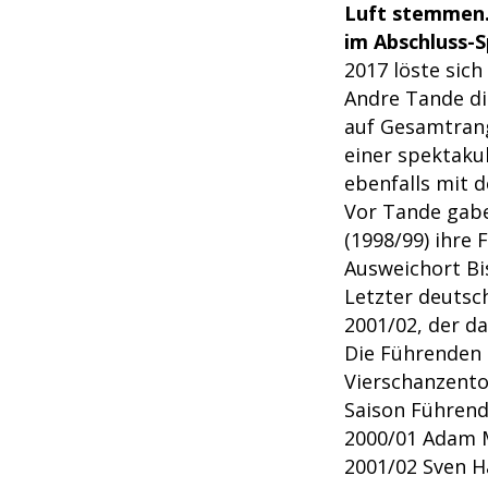
Luft stemmen.
im Abschluss-S
2017 löste sic
Andre Tande di
auf Gesamtrang
einer spektak
ebenfalls mit 
Vor Tande gabe
(1998/99) ihre
Ausweichort Bi
Letzter deutsc
2001/02, der d
Die Führenden 
Vierschanzento
Saison Führend
2000/01 Adam M
2001/02 Sven H