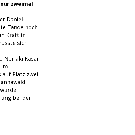
 nur zweimal
er Daniel-
hte Tande noch
n Kraft in
usste sich
d Noriaki Kasai
 im
auf Platz zwei.
Hannawald
 wurde.
rung bei der