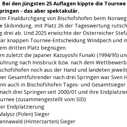
 Bei den jüngsten 25 Auflagen kippte die Tournee
pringen - das aber spektakulär.
h im Finaldurchgang von Bischofshofen beim Norweg
e Skibindung, mit Platz 26 der Tageswertung rutsc
 drei ab. Und 2025 erwischte der Österreicher Stefa
ulär knappen Tournee-Entscheidung Windpech und m
dem dritten Platz begnügen.
n zuletzt die Japaner Kazuyoshi Funaki (1994/95) un
 Führung nach Innsbruck bzw. nach dem Wettbewerb
schofshofen noch aus der Hand und landeten jeweils 
her Gesamtführender nach drei Springen war Sven 
ann auch in Bischofshofen Tages- und Gesamtsieger
nach drei Springen seit 2000/01 und ihre Endplatzie
urnee (zusammengestellt vom SID):
er Endplatzierung
alysz (Polen) Sieger
annawald (Hinterzarten) Sieger