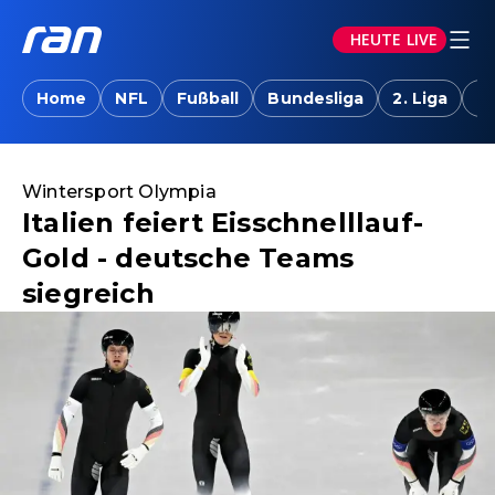
HEUTE LIVE
Home
NFL
Fußball
Bundesliga
2. Liga
T
Wintersport Olympia
Italien feiert Eisschnelllauf-
Gold - deutsche Teams
siegreich