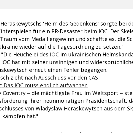
"Heraskewytschs 'Helm des Gedenkens' sorgte bei d
nterspielen für ein PR-Desaster beim IOC. Der Skel
 Traum vom Medaillengewinn und schaffte es, die S
 Ukraine wieder auf die Tagesordnung zu setzen."
 "Die Heuchelei des IOC im ukrainischen Helmskandal
IOC hat mit seiner unsinnigen und widersprüchlich
skewytsch erneut einen Fehler begangen."
sch zieht nach Ausschluss vor den CAS
 Das IOC muss endlich aufwachen
y Coventry – die mächtigste Frau im Weltsport – ste
forderung ihrer neunmonatigen Präsidentschaft, da
schlusses von Wladyslaw Heraskewytsch aus dem Sk
 kämpfen hat."