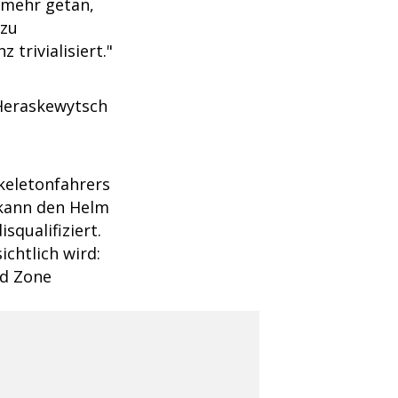
 mehr getan,
 zu
z trivialisiert."
 Heraskewytsch
keletonfahrers
K kann den Helm
squalifiziert.
ichtlich wird:
ed Zone