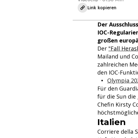
Link kopieren
Der Ausschlus
IOC-Regularien
großen europä
Der
"Fall Hera
Mailand und Co
zahlreichen Med
den IOC-Funktio
Olympia 202
Für den Guardia
für die Sun di
Chefin Kirsty C
höchstmögliche
Italien
Corriere della 