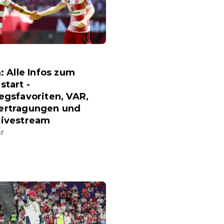
a: Alle Infos zum
start -
egsfavoriten, VAR,
ertragungen und
Livestream
hr