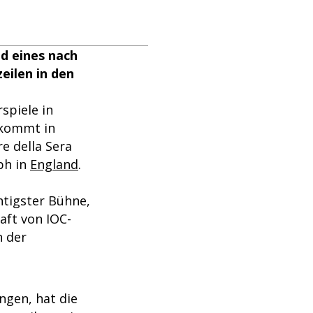
d eines nach
eilen in den
spiele in
 kommt in
re della Sera
ph in
England
.
htigster Bühne,
aft von IOC-
n der
ngen, hat die