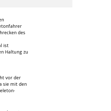
en
etonfahrer
chrecken des
 ist
en Haltung zu
ht vor der
 sie mit den
eleton-