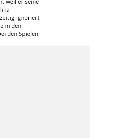
, weil er seine
lina
eitig ignoriert
e in den
ei den Spielen