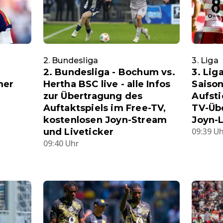
2. Bundesliga
3. Liga
2. Bundesliga - Bochum vs.
3. Lig
mer
Hertha BSC live - alle Infos
Saison
zur Übertragung des
Aufsti
Auftaktspiels im Free-TV,
TV-Üb
kostenlosen Joyn-Stream
Joyn-
09:39 U
und Liveticker
09:40 Uhr