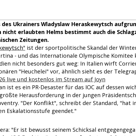
s des Ukrainers Wladyslaw Heraskewytsch aufgrun
 nicht erlaubten Helms bestimmt auch die Schlagz
ischen Zeitungen.
skewytsch"
ist der sportpolitische Skandal der Winter
rtina - und das Internationale Olympische Komitee
ien nicht besonders gut weg: In Italien wirft Corrie
nären "Heuchelei" vor, ähnlich sieht es der Telegra
6 live und kostenlos im Stream auf Joyn
n ist es ein PR-Desaster für das IOC auf dessen wic
e größte Herausforderung in der jungen Präsidentsch
oventry. "Der Konflikt", schreibt der Standard, "hat i
n Eskalationsstufe geendet."
Sera: "Er ist bewusst seinem Schicksal entgegengega