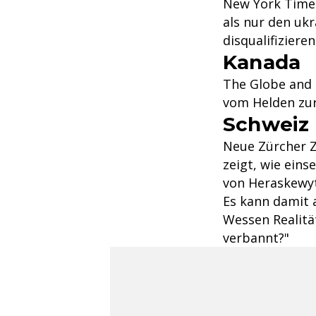
New York Times
als nur den uk
disqualifizieren
Kanada
The Globe and 
vom Helden zur
Schweiz
Neue Zürcher Z
zeigt, wie eins
von Heraskewyts
Es kann damit a
Wessen Realität
verbannt?"