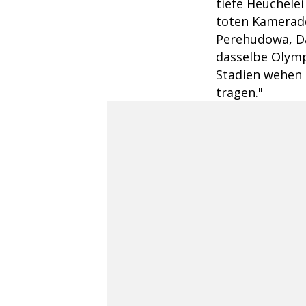
tiefe Heuchelei
toten Kamerade
Perehudowa, Dar
dasselbe Olymp
Stadien wehen 
tragen."