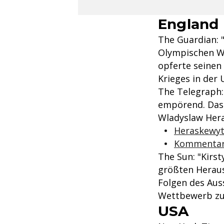
England
The Guardian: 
Olympischen Wi
opferte seinen
Krieges in der
The Telegraph:
empörend. Das 
Wladyslaw Hera
Heraskewyt
Kommentar:
The Sun: "Kirst
größten Heraus
Folgen des Aus
Wettbewerb zu
USA