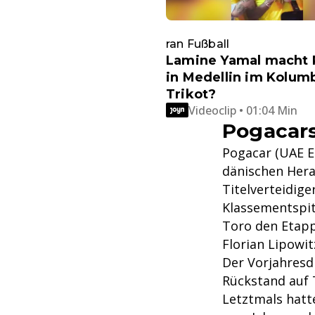
ran Fußball
Lamine Yamal macht 
in Medellin im Kolum
Trikot?
Videoclip • 01:04 Min
Pogacars
Pogacar (UAE Em
dänischen Hera
Titelverteidig
Klassementspit
Toro den Etapp
Florian Lipowit
Der Vorjahresd
Rückstand auf 
Letztmals hatt