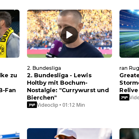
2. Bundesliga
ran Ru
lke zu
2. Bundesliga - Lewis
Greate
Holtby mit Bochum-
Storm
B-Fan
Nostalgie: "Currywurst und
Relive
Vide
Bierchen"
Videoclip • 01:12 Min