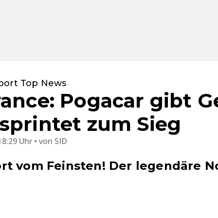
port Top News
rance: Pogacar gibt Ge
sprintet zum Sieg
18:29 Uhr
von
SID
t vom Feinsten! Der legendäre Nor