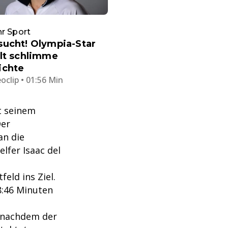
r Sport
sucht! Olympia-Star
lt schlimme
ichte
oclip • 01:56 Min
it seinem
Der
an die
lfer Isaac del
eld ins Ziel.
8:46 Minuten
, nachdem der