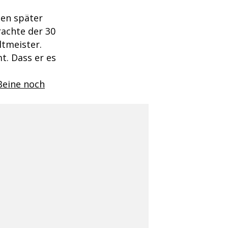
ten später
rachte der 30
ltmeister.
t. Dass er es
"Beine noch