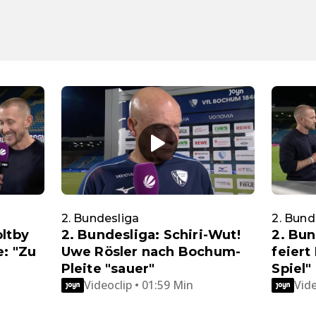
2. Bundesliga
2. Bund
oltby
2. Bundesliga: Schiri-Wut!
2. Bun
e: "Zu
Uwe Rösler nach Bochum-
feiert
Pleite "sauer"
Spiel"
Videoclip • 01:59 Min
Vide