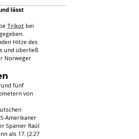
und lässt
lbe
Trikot
bei
gegeben.
nden Hitze des
s und überließ
der Norweger
en
rund fünf
lometern von
eutschen
 US-Amerikaner
er Spanier Raúl
n als 17. (2:27