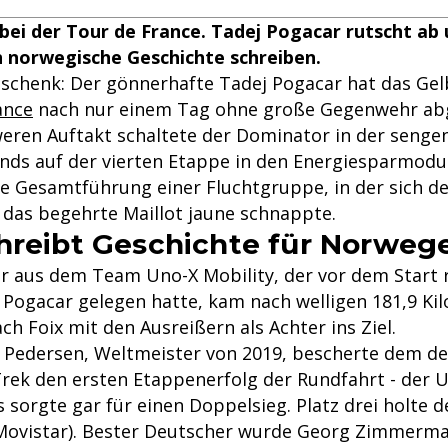
ei der Tour de France. Tadej Pogacar rutscht ab 
n norwegische Geschichte schreiben.
schenk: Der gönnerhafte Tadej Pogacar hat das Ge
ance
nach nur einem Tag ohne große Gegenwehr ab
ren Auftakt schaltete der Dominator in der senge
nds auf der vierten Etappe in den Energiesparmodu
ie Gesamtführung einer Fluchtgruppe, in der sich 
 das begehrte Maillot jaune schnappte.
hreibt Geschichte für Norweg
r aus dem Team Uno-X Mobility, der vor dem Start 
 Pogacar gelegen hatte, kam nach welligen 181,9 Ki
h Foix mit den Ausreißern als Achter ins Ziel.
Pedersen, Weltmeister von 2019, bescherte dem d
-Trek den ersten Etappenerfolg der Rundfahrt - der
sorgte gar für einen Doppelsieg. Platz drei holte d
(Movistar). Bester Deutscher wurde Georg Zimmerman