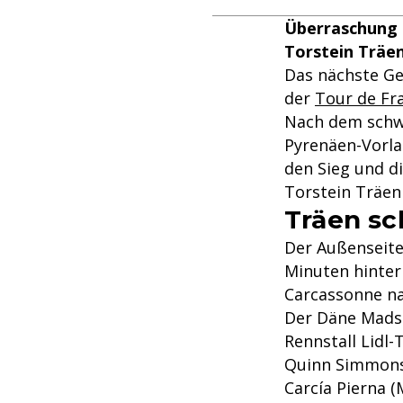
Überraschung b
Torstein Träe
Das nächste Ge
der
Tour de Fr
Nach dem schwe
Pyrenäen-Vorla
den Sieg und d
Torstein Träen
Träen sc
Der Außenseite
Minuten hinter
Carcassonne nac
Der Däne Mads 
Rennstall Lidl
Quinn Simmons 
Carcía Pierna 