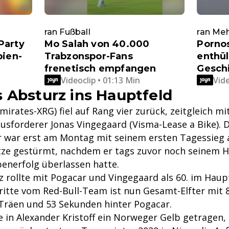
ran Fußball
ran Meh
Party
Mo Salah von 40.000
Porno
bien-
Trabzonspor-Fans
enthül
frenetisch empfangen
Gesch
Videoclip • 01:13 Min
Vide
 Absturz ins Hauptfeld
irates-XRG) fiel auf Rang vier zurück, zeitgleich m
usforderer Jonas Vingegaard (Visma-Lease a Bike). 
er war erst am Montag mit seinem ersten Tagessieg 
ze gestürmt, nachdem er tags zuvor noch seinem He
enerfolg überlassen hatte.
z rollte mit Pogacar und Vingegaard als 60. im Hauptf
ritte vom Red-Bull-Team ist nun Gesamt-Elfter mit 
Träen und 53 Sekunden hinter Pogacar.
e in Alexander Kristoff ein Norweger Gelb getragen