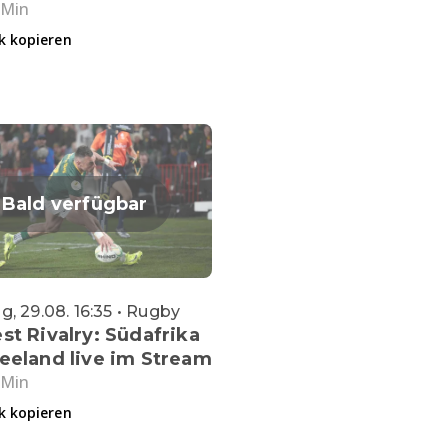
 Min
k kopieren
Bald verfügbar
, 29.08. 16:35 • Rugby
st Rivalry: Südafrika
eeland live im Stream
 Min
k kopieren