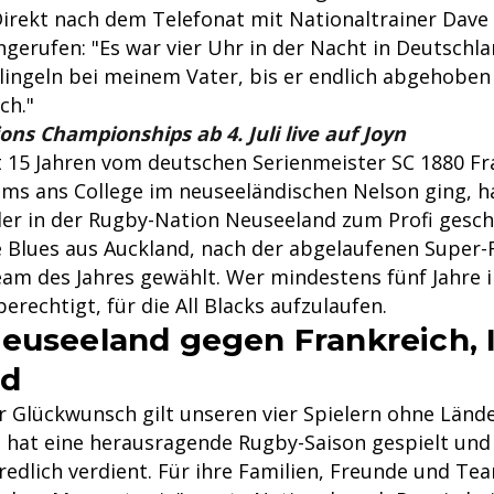
Direkt nach dem Telefonat mit Nationaltrainer Dave
ngerufen: "Es war vier Uhr in der Nacht in Deutschl
lingeln bei meinem Vater, bis er endlich abgehoben 
ch."
ns Championships ab 4. Juli live auf Joyn
t 15 Jahren vom deutschen Serienmeister SC 1880 Fr
ums ans College im neuseeländischen Nelson ging, ha
ler in der Rugby-Nation Neuseeland zum Profi gescha
die Blues aus Auckland, nach der abgelaufenen Super
eam des Jahres gewählt. Wer mindestens fünf Jahre 
berechtigt, für die All Blacks aufzulaufen.
euseeland gegen Frankreich, I
nd
r Glückwunsch gilt unseren vier Spielern ohne Lände
n hat eine herausragende Rugby-Saison gespielt und 
redlich verdient. Für ihre Familien, Freunde und Te