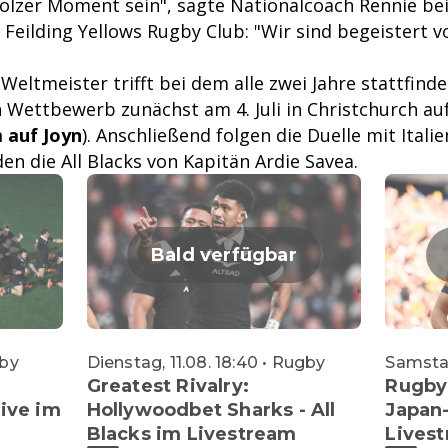
tolzer Moment sein", sagte Nationalcoach Rennie bei
Feilding Yellows Rugby Club: "Wir sind begeistert 
Weltmeister trifft bei dem alle zwei Jahre stattfind
n Wettbewerb zunächst am 4. Juli in Christchurch au
 auf Joyn
). Anschließend folgen die Duelle mit Italie
n die All Blacks von Kapitän Ardie Savea.
Bald verfügbar
gby
Dienstag, 11.08. 18:40 • Rugby
Samstag
Greatest Rivalry:
Rugby
live im
Hollywoodbet Sharks - All
Japan-
Blacks im Livestream
Lives