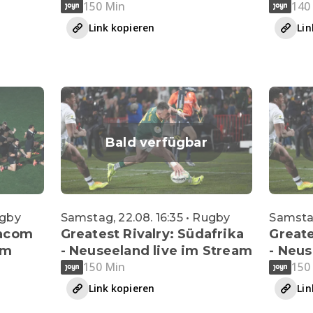
150 Min
140
Link kopieren
Lin
Bald verfügbar
ugby
Samstag, 22.08. 16:35 • Rugby
Samstag
dacom
Greatest Rivalry: Südafrika
Greate
im
- Neuseeland live im Stream
- Neus
150 Min
150
Link kopieren
Lin