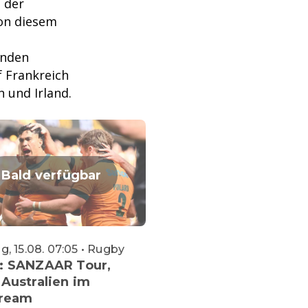
 der
von diesem
enden
f Frankreich
n und Irland.
Bald verfügbar
, 15.08. 07:05 • Rugby
: SANZAAR Tour,
Australien im
tream