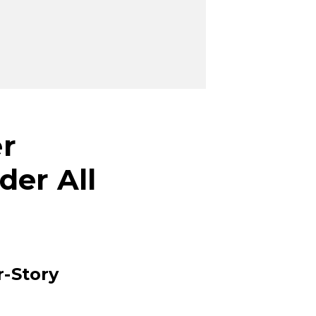
r
der All
r-Story