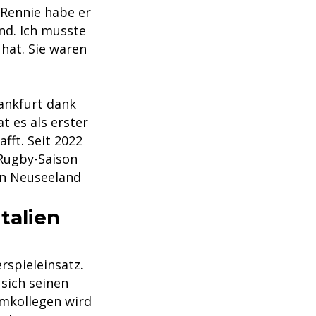
 Rennie habe er
and. Ich musste
hat. Sie waren
ankfurt dank
t es als erster
fft. Seit 2022
-Rugby-Saison
in Neuseeland
talien
rspieleinsatz.
sich seinen
amkollegen wird