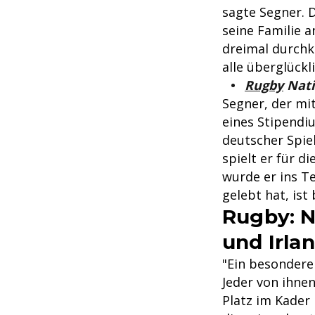
sagte Segner. 
seine Familie a
dreimal durchk
alle überglückli
Rugby
Natio
Segner, der mi
eines Stipendi
deutscher Spie
spielt er für 
wurde er ins T
gelebt hat, ist 
Rugby: N
und Irla
"Ein besondere
Jeder von ihne
Platz im Kader 