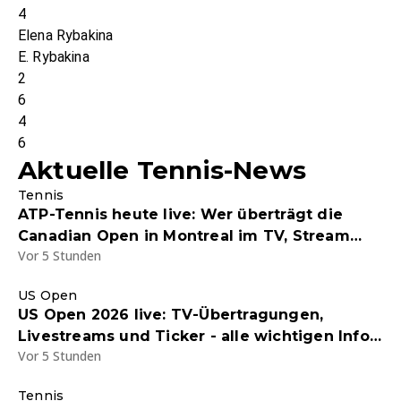
4
Elena Rybakina
E. Rybakina
2
6
4
6
Aktuelle Tennis-News
Tennis
ATP-Tennis heute live: Wer überträgt die
Canadian Open in Montreal im TV, Stream
Vor 5 Stunden
und Liveticker?
US Open
US Open 2026 live: TV-Übertragungen,
Livestreams und Ticker - alle wichtigen Infos
Vor 5 Stunden
zum Grand Slam
Tennis